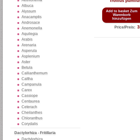
Aethionema
Trollius pumilu
Albuca
Alyssum
Add to basket Zum
Warenkorb
Anacamptis
hinzufügen
Androsace
3
Price/Preis:
Anemonella
Aquilegia
Arabis
Arenaria
Asperula
Asplenium
Aster
Betula
Callianthemum
Caltha
Campanula
Carex
Cassiope
Centaurea
Ceterach
Cheilanthes
Chloranthus
Corydalis
Dactylorhiza - Fritillaria
Dactylorhiza