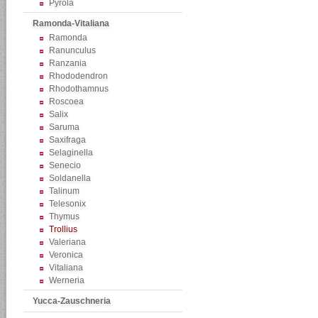
Pyrola
Ramonda-Vitaliana
Ramonda
Ranunculus
Ranzania
Rhododendron
Rhodothamnus
Roscoea
Salix
Saruma
Saxifraga
Selaginella
Senecio
Soldanella
Talinum
Telesonix
Thymus
Trollius
Valeriana
Veronica
Vitaliana
Werneria
Yucca-Zauschneria