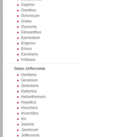
Daphne
Dianthus
Doronicum
Draba
Dysosma
Edraianthus
Epimedium
Erigeron
Erinus
Escobaria
Fritillaria
Galax-Jeffersonia
Gentiana
Geranium
Globularia
Haberlea
Helianthemum
Hepatica
Heuchera
Incarvillea
Iris
Jasione
Jasminum
Jeffersonia