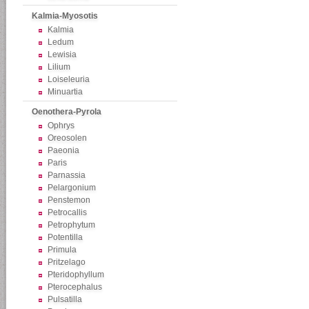
Kalmia-Myosotis
Kalmia
Ledum
Lewisia
Lilium
Loiseleuria
Minuartia
Oenothera-Pyrola
Ophrys
Oreosolen
Paeonia
Paris
Parnassia
Pelargonium
Penstemon
Petrocallis
Petrophytum
Potentilla
Primula
Pritzelago
Pteridophyllum
Pterocephalus
Pulsatilla