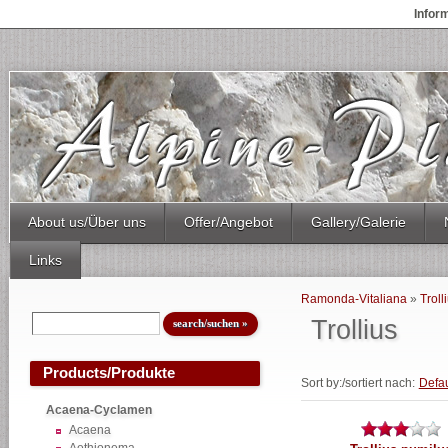
Infor
About us/Über uns
Offer/Angebot
Gallery/Galerie
Links
Ramonda-Vitaliana
»
Troll
Trollius
Products/Produkte
Sort by:/sortiert nach:
Defau
Acaena-Cyclamen
Acaena