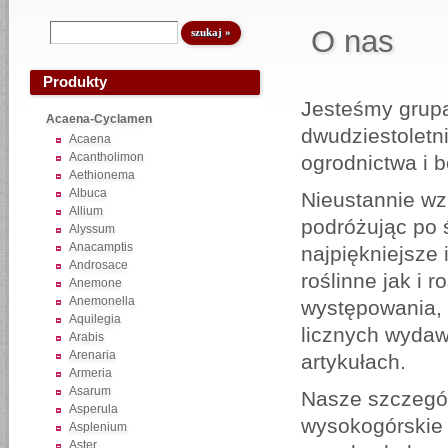
O nas
Produkty
Jesteśmy grupą
Acaena-Cyclamen
dwudziestoletn
Acaena
Acantholimon
ogrodnictwa i b
Aethionema
Albuca
Nieustannie w
Allium
podróżując po 
Alyssum
Anacamptis
najpiękniejsze i
Androsace
roślinne jak i 
Anemone
Anemonella
występowania,
Aquilegia
licznych wydaw
Arabis
Arenaria
artykułach.
Armeria
Asarum
Nasze szczegól
Asperula
wysokogórskie 
Asplenium
Aster