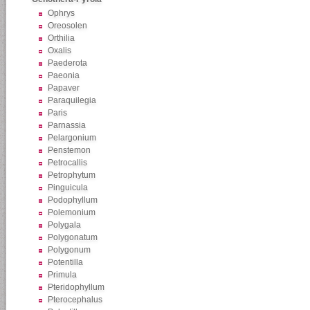
Ophrys
Oreosolen
Orthilia
Oxalis
Paederota
Paeonia
Papaver
Paraquilegia
Paris
Parnassia
Pelargonium
Penstemon
Petrocallis
Petrophytum
Pinguicula
Podophyllum
Polemonium
Polygala
Polygonatum
Polygonum
Potentilla
Primula
Pteridophyllum
Pterocephalus