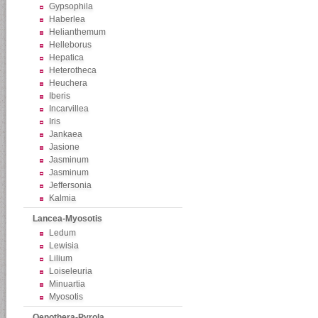
Gypsophila
Haberlea
Helianthemum
Helleborus
Hepatica
Heterotheca
Heuchera
Iberis
Incarvillea
Iris
Jankaea
Jasione
Jasminum
Jasminum
Jeffersonia
Kalmia
Lancea-Myosotis
Ledum
Lewisia
Lilium
Loiseleuria
Minuartia
Myosotis
Oenothera-Pyrola