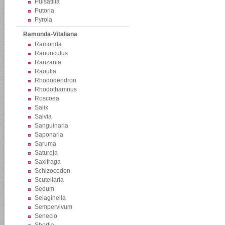
Pulsatilla
Putoria
Pyrola
Ramonda-Vitaliana
Ramonda
Ranunculus
Ranzania
Raoulia
Rhododendron
Rhodothamnus
Roscoea
Salix
Salvia
Sanguinaria
Saponaria
Saruma
Satureja
Saxifraga
Schizocodon
Scutellaria
Sedum
Selaginella
Sempervivum
Senecio