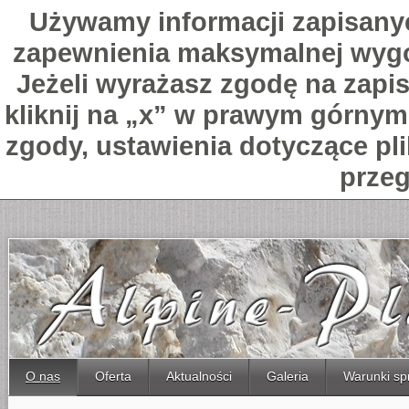
Używamy informacji zapisany
zapewnienia maksymalnej wygo
Jeżeli wyrażasz zgodę na zapis
kliknij na „x” w prawym górnym 
zgody, ustawienia dotyczące pl
przeg
O nas
Oferta
Aktualności
Galeria
Warunki sp