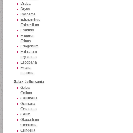
Draba
Dryas
Dysosma
Edraianthus
Epimedium
Eranthis
Erigeron
Erinus
Eriogonum
Eritrichum
Erysimum
Escobaria
Ficaria
Fritillaria
Galax-Jeffersonia
Galax
Galium
Gaultheria
Gentiana
Geranium
Geum
Glaucidium
Globularia
Grindelia