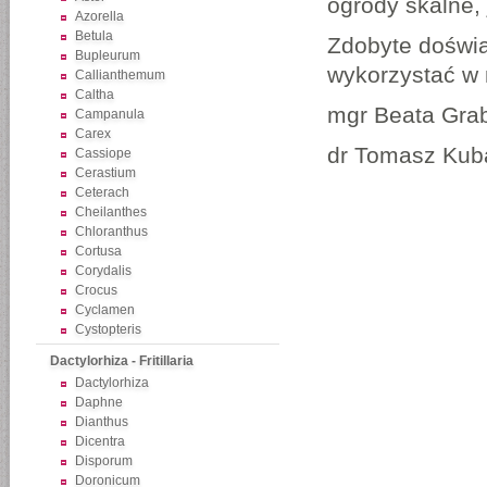
ogrody skalne, 
Azorella
Betula
Zdobyte doświ
Bupleurum
wykorzystać w 
Callianthemum
Caltha
mgr Beata Gra
Campanula
Carex
dr Tomasz Kub
Cassiope
Cerastium
Ceterach
Cheilanthes
Chloranthus
Cortusa
Corydalis
Crocus
Cyclamen
Cystopteris
Dactylorhiza - Fritillaria
Dactylorhiza
Daphne
Dianthus
Dicentra
Disporum
Doronicum