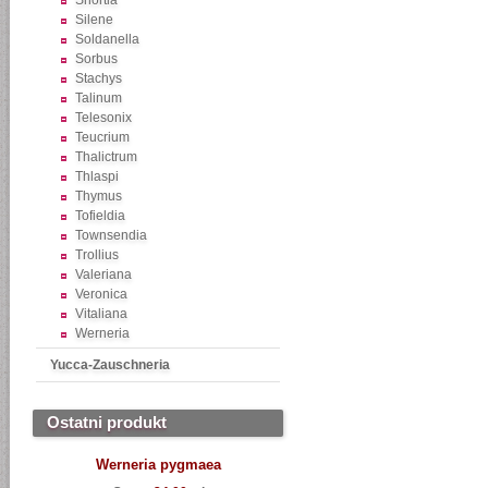
Shortia
Silene
Soldanella
Sorbus
Stachys
Talinum
Telesonix
Teucrium
Thalictrum
Thlaspi
Thymus
Tofieldia
Townsendia
Trollius
Valeriana
Veronica
Vitaliana
Werneria
Yucca-Zauschneria
Ostatni produkt
Werneria pygmaea