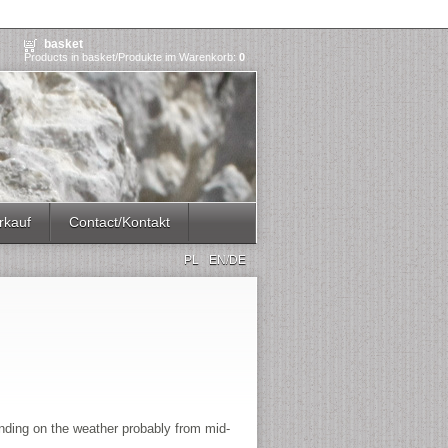
basket
Products in basket/Produkte im Warenkorb:
0
rkauf
Contact/Kontakt
PL
EN/DE
ending on the weather probably from mid-