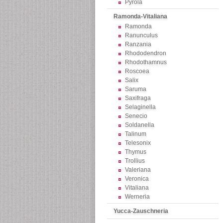
Pyrola
Ramonda-Vitaliana
Ramonda
Ranunculus
Ranzania
Rhododendron
Rhodothamnus
Roscoea
Salix
Saruma
Saxifraga
Selaginella
Senecio
Soldanella
Talinum
Telesonix
Thymus
Trollius
Valeriana
Veronica
Vitaliana
Werneria
Yucca-Zauschneria