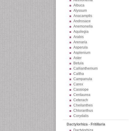
Aethionema
Albuca
Alyssum
Anacamptis
Androsace
Anemonella
Aquilegia
Arabis
Arenaria
Asperula
Asplenium
Aster
Betula
Callianthemum
Caltha
Campanula
Carex
Cassiope
Centaurea
Ceterach
Cheilanthes
Chloranthus
Corydalis
Dactylorhiza - Fritillaria
Dactylorhiza