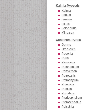
Kalmia-Myosotis
Kalmia
Ledum
Lewisia
Lilium
Loiseleuria
Minuartia
Oenothera-Pyrola
Ophrys
Oreosolen
Paeonia
Paris
Parnassia
Pelargonium
Penstemon
Petrocallis
Petrophytum
Potentilla
Primula
Pritzelago
Pteridophyllum
Pterocephalus
Pulsatilla