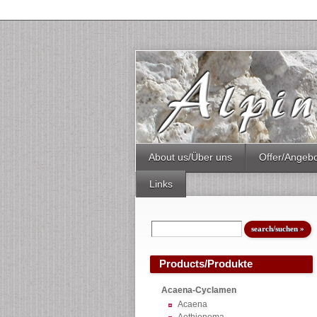
About us/Über uns
Offer/Angeb
Links
Products/Produkte
Acaena-Cyclamen
Acaena