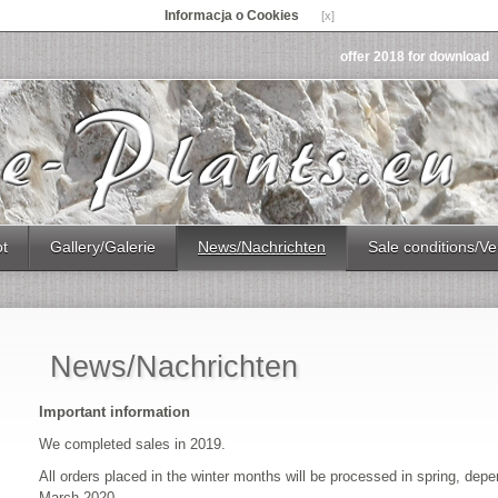
Informacja o Cookies
[x]
offer 2018 for download
ot
Gallery/Galerie
News/Nachrichten
Sale conditions/Ve
News/Nachrichten
Important information
We completed sales in 2019.
All orders placed in the winter months will be processed in spring, dep
March 2020.