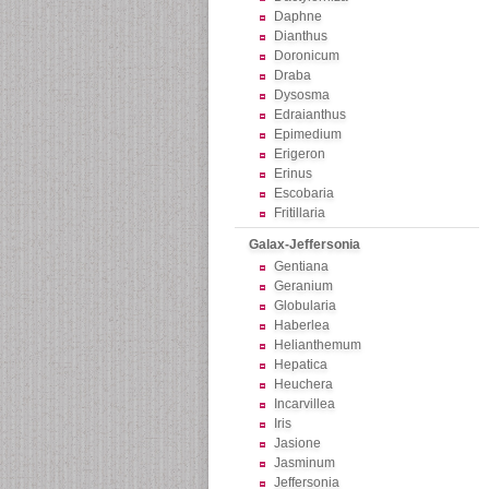
Daphne
Dianthus
Doronicum
Draba
Dysosma
Edraianthus
Epimedium
Erigeron
Erinus
Escobaria
Fritillaria
Galax-Jeffersonia
Gentiana
Geranium
Globularia
Haberlea
Helianthemum
Hepatica
Heuchera
Incarvillea
Iris
Jasione
Jasminum
Jeffersonia