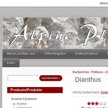
Infor
About us/Über uns
Offer/Angebot
Gallery/Galerie
Links
Dactylorhiza - Fritillaria
»
D
Dianthus
Products/Produkte
Sort by:/sortiert nach:
Defau
Acaena-Cyclamen
Acaena