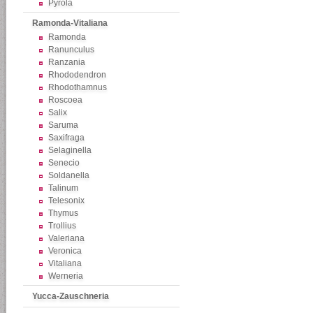
Pyrola
Ramonda-Vitaliana
Ramonda
Ranunculus
Ranzania
Rhododendron
Rhodothamnus
Roscoea
Salix
Saruma
Saxifraga
Selaginella
Senecio
Soldanella
Talinum
Telesonix
Thymus
Trollius
Valeriana
Veronica
Vitaliana
Werneria
Yucca-Zauschneria