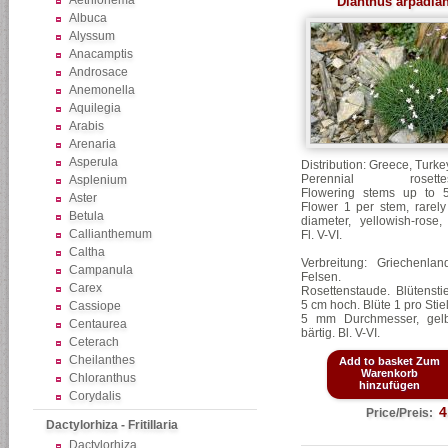
Aethionema
Dianthus arpadia
Albuca
Alyssum
Anacamptis
Androsace
Anemonella
Aquilegia
Arabis
Arenaria
Asperula
Distribution: Greece, Turkey
Perennial rosettes-
Asplenium
Flowering stems up to 5
Aster
Flower 1 per stem, rarel
Betula
diameter, yellowish-rose,
Callianthemum
Fl.
V-VI.
Caltha
Verbreitung: Griechenland
Campanula
Felsen.
Carex
Rosettenstaude.
Blütensti
5 cm hoch.
Blüte 1 pro Stiel
Cassiope
5 mm Durchmesser, gelbl
Centaurea
bärtig. Bl. V-VI.
Ceterach
Cheilanthes
Add to basket Zum
Warenkorb
Chloranthus
hinzufügen
Corydalis
4
Price/Preis:
Dactylorhiza - Fritillaria
Dactylorhiza