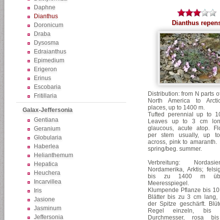
Daphne
Dianthus
Dianthus repen
Doronicum
Draba
Dysosma
Edraianthus
Epimedium
Erigeron
Erinus
Escobaria
Distribution: from N parts 
Fritillaria
North America to Arcti
places, up to 1400 m.
Galax-Jeffersonia
Tufted perennial up to 10
Gentiana
Leaves up to 3 cm long
glaucous, acute atop. F
Geranium
per stem usually, up 
Globularia
across, pink to amaranth. 
Haberlea
spring/beg. summer.
Helianthemum
Verbreitung: Nordas
Hepatica
Nordamerika, Arktis; felsi
Heuchera
bis zu 1400 m üb
Incarvillea
Meeresspiegel.
Klumpende Pflanze bis 10
Iris
Blätter bis zu 3 cm lang, 
Jasione
der Spitze geschärft. Blü
Jasminum
Regel einzeln, bi
Jeffersonia
Durchmesser, rosa bis 