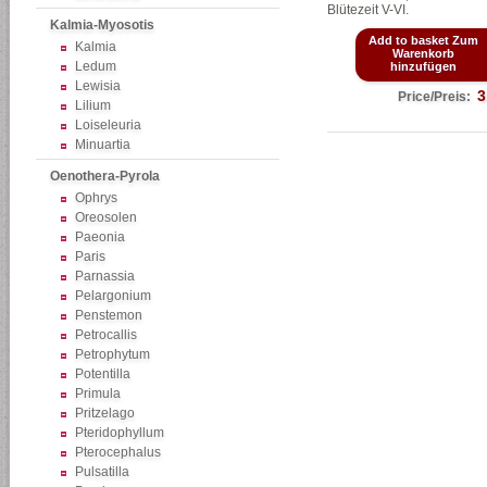
Blütezeit V-VI.
Kalmia-Myosotis
Add to basket Zum
Kalmia
Warenkorb
Ledum
hinzufügen
Lewisia
3
Price/Preis:
Lilium
Loiseleuria
Minuartia
Oenothera-Pyrola
Ophrys
Oreosolen
Paeonia
Paris
Parnassia
Pelargonium
Penstemon
Petrocallis
Petrophytum
Potentilla
Primula
Pritzelago
Pteridophyllum
Pterocephalus
Pulsatilla