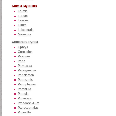
Kalmia-Myosotis
Kalmia
Ledum
Lewisia
Lilium
Loiseleuria
Minuartia
Oenothera-Pyrola
Ophrys
Oreosolen
Paeonia
Paris
Parnassia
Pelargonium
Penstemon
Petrocallis
Petrophytum
Potentilla
Primula
Pritzelago
Pteridophyllum
Pterocephalus
Pulsatilla