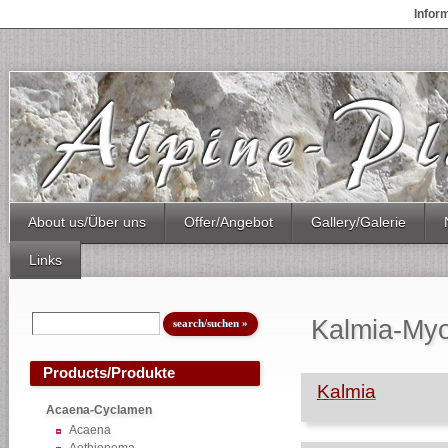
Infor
About us/Über uns
Offer/Angebot
Gallery/Galerie
Links
Kalmia-Myo
Products/Produkte
Kalmia
Acaena-Cyclamen
Acaena