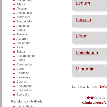
Aethionema
Ledum
Albuca
Alyssum
Anacamptis
Androsace
Lewisia
Anemonella
Aquilegia
Arabis
Arenaria
Lilium
Asperula
Asplenium
Aster
Betula
Loiseleuria
Callianthemum
Caltha
Campanula
Minuartia
Carex
Cassiope
Centaurea
Ceterach
Cheilanthes
Sort by:/sortiert nach:
Defau
Chloranthus
Corydalis
Dactylorhiza - Fritillaria
Kalmia angustifo
Dactylorhiza