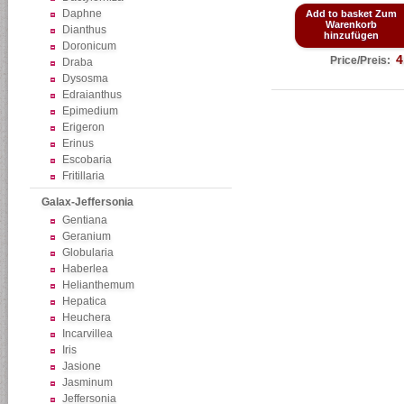
Daphne
Add to basket Zum
Warenkorb
Dianthus
hinzufügen
Doronicum
4
Price/Preis:
Draba
Dysosma
Edraianthus
Epimedium
Erigeron
Erinus
Escobaria
Fritillaria
Galax-Jeffersonia
Gentiana
Geranium
Globularia
Haberlea
Helianthemum
Hepatica
Heuchera
Incarvillea
Iris
Jasione
Jasminum
Jeffersonia