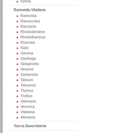
Pyrola
Ramonda-Vitaliana
Ramonda
Ranunculus
Ranzania
Rhododendron
Rhodothamnus
Roscoea
Salix
Saruma
Saxifraga
Selaginella
Senecio
Soldanella
Talinum
Telesonix
Thymus
Trollius
Valeriana
Veronica
Vitaliana
Werneria
Yucca-Zauschneria