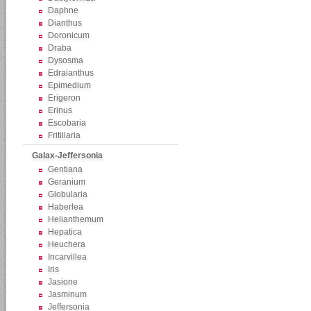
Daphne
Dianthus
Doronicum
Draba
Dysosma
Edraianthus
Epimedium
Erigeron
Erinus
Escobaria
Fritillaria
Galax-Jeffersonia
Gentiana
Geranium
Globularia
Haberlea
Helianthemum
Hepatica
Heuchera
Incarvillea
Iris
Jasione
Jasminum
Jeffersonia