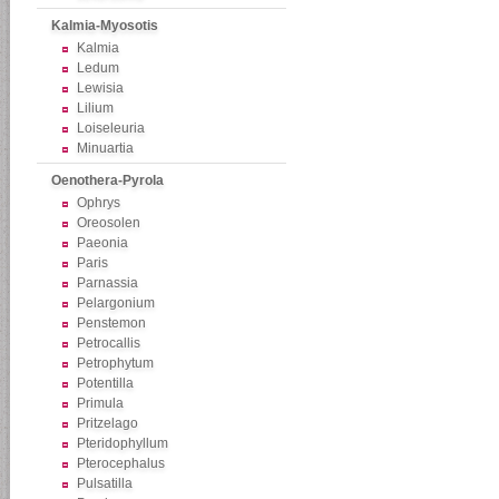
Kalmia-Myosotis
Kalmia
Ledum
Lewisia
Lilium
Loiseleuria
Minuartia
Oenothera-Pyrola
Ophrys
Oreosolen
Paeonia
Paris
Parnassia
Pelargonium
Penstemon
Petrocallis
Petrophytum
Potentilla
Primula
Pritzelago
Pteridophyllum
Pterocephalus
Pulsatilla