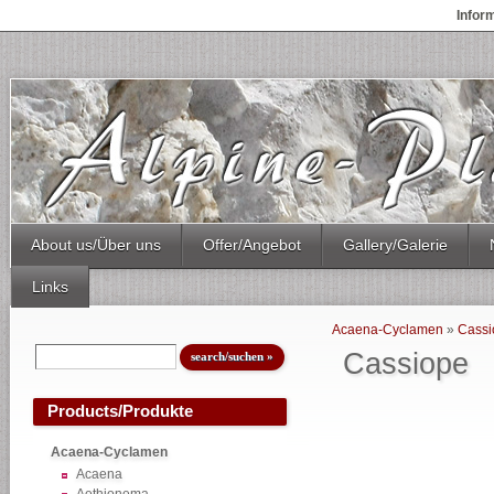
Infor
About us/Über uns
Offer/Angebot
Gallery/Galerie
Links
Acaena-Cyclamen
»
Cassi
Cassiope
Products/Produkte
Acaena-Cyclamen
Acaena