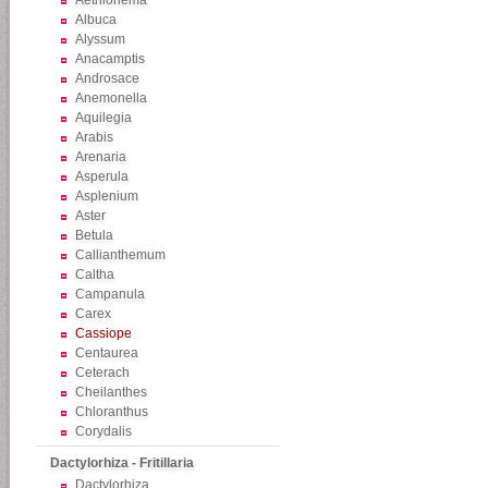
Aethionema
Albuca
Alyssum
Anacamptis
Androsace
Anemonella
Aquilegia
Arabis
Arenaria
Asperula
Asplenium
Aster
Betula
Callianthemum
Caltha
Campanula
Carex
Cassiope
Centaurea
Ceterach
Cheilanthes
Chloranthus
Corydalis
Dactylorhiza - Fritillaria
Dactylorhiza