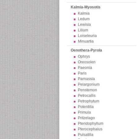
Kalmia-Myosotis
Kalmia
Ledum
Lewisia
Lilium
Loiseleuria
Minuartia
Oenothera-Pyrola
Ophrys
Oreosolen
Paeonia
Paris
Parnassia
Pelargonium
Penstemon
Petrocallis
Petrophytum
Potentilla
Primula
Pritzelago
Pteridophyllum
Pterocephalus
Pulsatilla