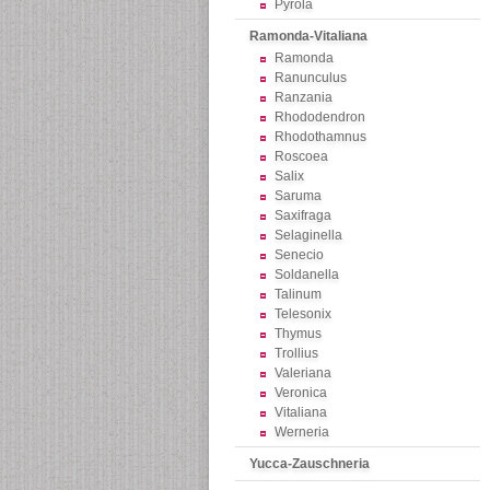
Pyrola
Ramonda-Vitaliana
Ramonda
Ranunculus
Ranzania
Rhododendron
Rhodothamnus
Roscoea
Salix
Saruma
Saxifraga
Selaginella
Senecio
Soldanella
Talinum
Telesonix
Thymus
Trollius
Valeriana
Veronica
Vitaliana
Werneria
Yucca-Zauschneria