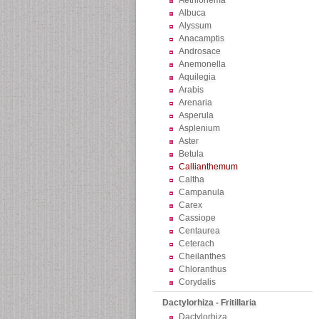
Aethionema
Albuca
Alyssum
Anacamptis
Androsace
Anemonella
Aquilegia
Arabis
Arenaria
Asperula
Asplenium
Aster
Betula
Callianthemum
Caltha
Campanula
Carex
Cassiope
Centaurea
Ceterach
Cheilanthes
Chloranthus
Corydalis
Dactylorhiza - Fritillaria
Dactylorhiza