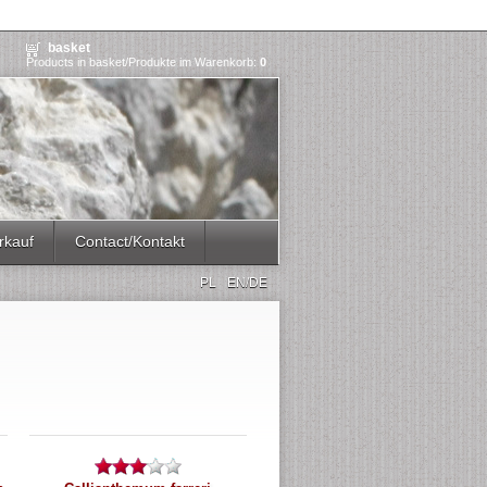
basket
Products in basket/Produkte im Warenkorb:
0
rkauf
Contact/Kontakt
PL
EN/DE