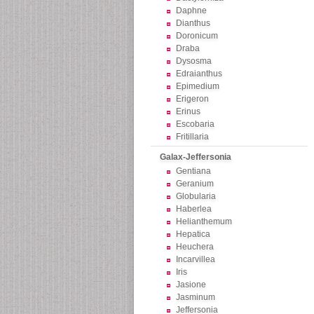
Daphne
Dianthus
Doronicum
Draba
Dysosma
Edraianthus
Epimedium
Erigeron
Erinus
Escobaria
Fritillaria
Galax-Jeffersonia
Gentiana
Geranium
Globularia
Haberlea
Helianthemum
Hepatica
Heuchera
Incarvillea
Iris
Jasione
Jasminum
Jeffersonia