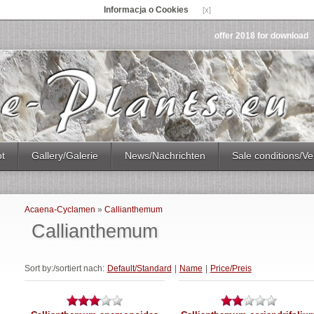
Informacja o Cookies
[x]
offer 2018 for download
ot
Gallery/Galerie
News/Nachrichten
Sale conditions/Ve
Acaena-Cyclamen
»
Callianthemum
Callianthemum
Sort by:/sortiert nach:
Default/Standard
|
Name
|
Price/Preis