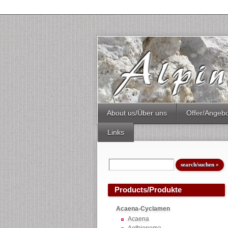
About us/Über uns
Offer/Angeb
Links
Products/Produkte
Acaena-Cyclamen
Acaena