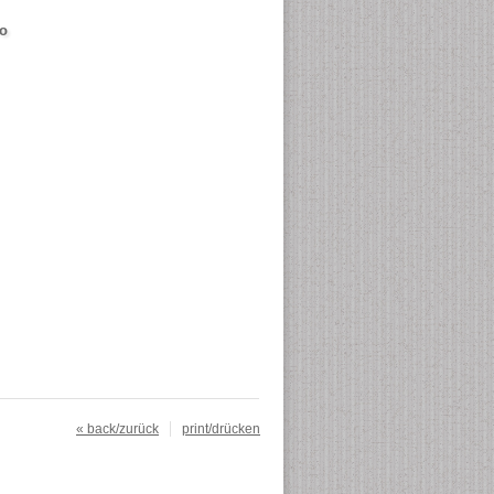
o
« back/zurück
print/drücken