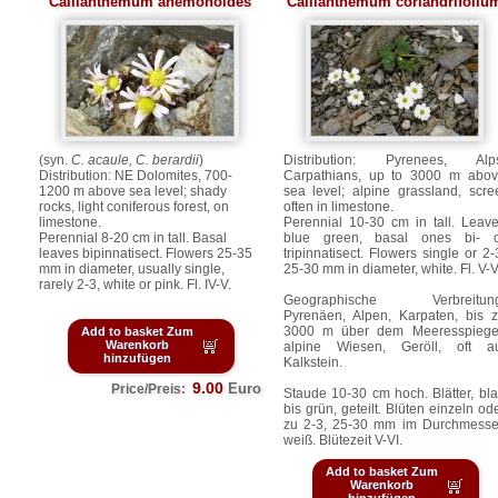
Callianthemum anemonoides
Callianthemum coriandrifoliu
(syn.
C. acaule,
C. berardii
)
Distribution: Pyrenees, Alps
Distribution: NE Dolomites, 700-
Carpathians, up to 3000 m abo
1200 m above sea level; shady
sea level; alpine grassland, scre
rocks, light coniferous forest, on
often in limestone.
limestone.
Perennial 10-30 cm in tall. Leav
Perennial 8-20 cm in tall. Basal
blue green, basal ones bi- o
leaves bipinnatisect. Flowers 25-35
tripinnatisect. Flowers single or 2-
mm in diameter, usually single,
25-30 mm in diameter, white. Fl. V-V
rarely 2-3, white or pink. Fl. IV-V.
Geographische Verbreitung
Pyrenäen, Alpen, Karpaten, bis 
3000 m über dem Meeresspiege
Add to basket Zum
Warenkorb
alpine Wiesen, Geröll, oft a
hinzufügen
Kalkstein.
9.00
Euro
Price/Preis:
Staude 10-30 cm hoch. Blätter, bl
bis grün, geteilt. Blüten einzeln od
zu 2-3, 25-30 mm im Durchmesse
weiß. Blütezeit V-VI.
Add to basket Zum
Warenkorb