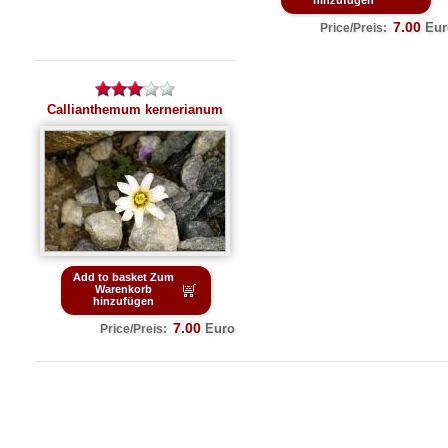
hinzufügen
7.00
Eur
Price/Preis:
Callianthemum kernerianum
Add to basket Zum
Warenkorb
hinzufügen
7.00
Euro
Price/Preis: