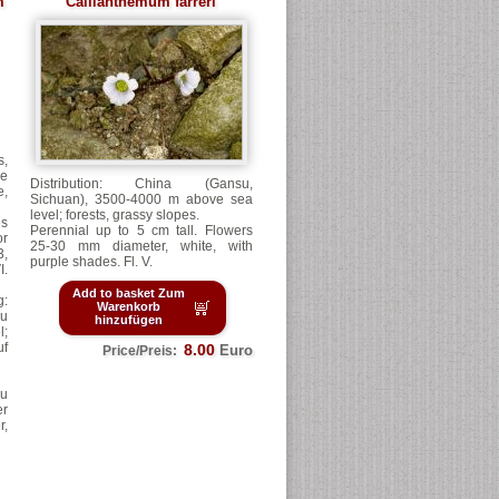
m
Callianthemum farreri
,
ve
Distribution: China (Gansu,
e,
Sichuan), 3500-4000 m above sea
level; forests, grassy slopes.
es
Perennial up to 5 cm tall. Flowers
r
25-30 mm diameter, white, with
3,
purple shades. Fl. V.
I.
Add to basket Zum
:
Warenkorb
zu
hinzufügen
l;
uf
8.00
Euro
Price/Preis:
au
er
r,