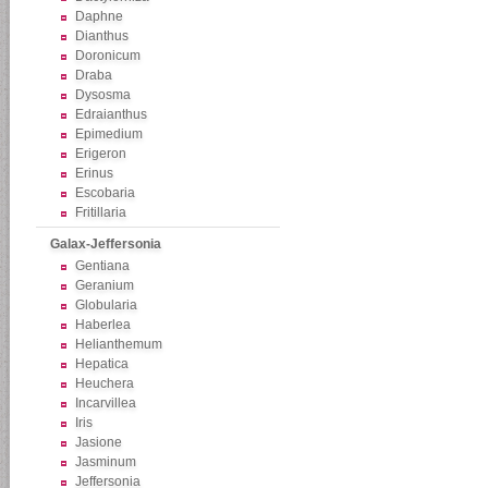
Daphne
Dianthus
Doronicum
Draba
Dysosma
Edraianthus
Epimedium
Erigeron
Erinus
Escobaria
Fritillaria
Galax-Jeffersonia
Gentiana
Geranium
Globularia
Haberlea
Helianthemum
Hepatica
Heuchera
Incarvillea
Iris
Jasione
Jasminum
Jeffersonia