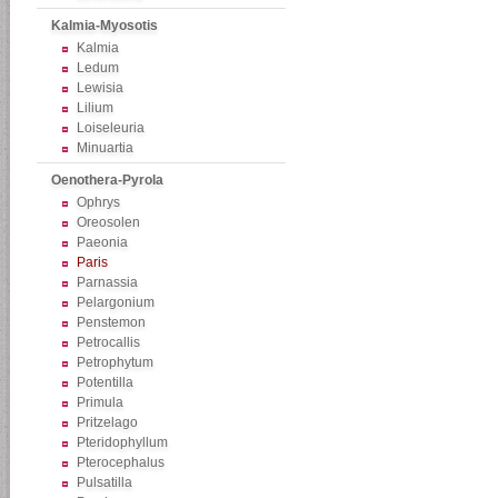
Kalmia-Myosotis
Kalmia
Ledum
Lewisia
Lilium
Loiseleuria
Minuartia
Oenothera-Pyrola
Ophrys
Oreosolen
Paeonia
Paris
Parnassia
Pelargonium
Penstemon
Petrocallis
Petrophytum
Potentilla
Primula
Pritzelago
Pteridophyllum
Pterocephalus
Pulsatilla