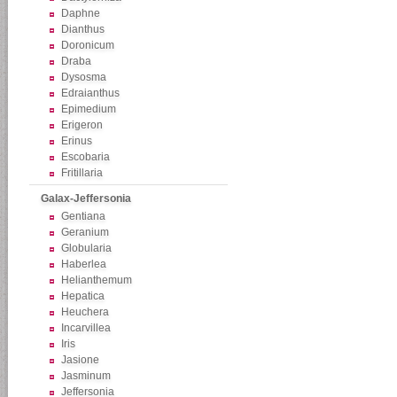
Daphne
Dianthus
Doronicum
Draba
Dysosma
Edraianthus
Epimedium
Erigeron
Erinus
Escobaria
Fritillaria
Galax-Jeffersonia
Gentiana
Geranium
Globularia
Haberlea
Helianthemum
Hepatica
Heuchera
Incarvillea
Iris
Jasione
Jasminum
Jeffersonia