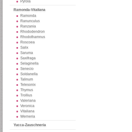
Pyrola
Ramonda-Vitaliana
Ramonda
Ranunculus
Ranzania
Rhododendron
Rhodothamnus
Roscoea
Salix
Saruma
Saxifraga
Selaginella
Senecio
Soldanella
Talinum
Telesonix
Thymus
Trollius
Valeriana
Veronica
Vitaliana
Werneria
Yucca-Zauschneria