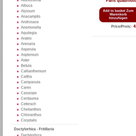
Aethionema
Paris quadrifoli
Albuca
Alyssum
Add to basket Zum
Warenkorb
Anacamptis
hinzufügen
Androsace
4
Price/Preis:
Anemonella
Aquilegia
Arabis
Arenaria
Asperula
Asplenium
Aster
Betula
Callianthemum
Caltha
Campanula
Carex
Cassiope
Centaurea
Ceterach
Cheilanthes
Chloranthus
Corydalis
Dactylorhiza - Fritillaria
Dactylorhiza