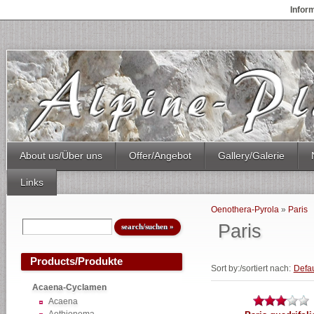
Infor
About us/Über uns
Offer/Angebot
Gallery/Galerie
Links
Oenothera-Pyrola
»
Paris
Paris
Products/Produkte
Sort by:/sortiert nach:
Defau
Acaena-Cyclamen
Acaena