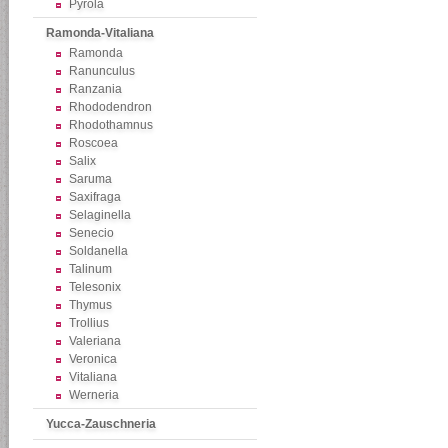
Pyrola
Ramonda-Vitaliana
Ramonda
Ranunculus
Ranzania
Rhododendron
Rhodothamnus
Roscoea
Salix
Saruma
Saxifraga
Selaginella
Senecio
Soldanella
Talinum
Telesonix
Thymus
Trollius
Valeriana
Veronica
Vitaliana
Werneria
Yucca-Zauschneria