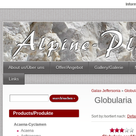
Infor
About us/Über uns
Offer/Angebot
Gallery/Galerie
Links
Galax-Jeffersonia
»
Globul
Globularia
Products/Produkte
Sort by:/sortiert nach:
Defau
Acaena-Cyclamen
Acaena