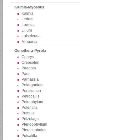
Kalmia-Myosotis
Kalmia
Ledum
Lewisia
Lilium
Loiseleuria
Minuartia
Oenothera-Pyrola
Ophrys
Oreosolen
Paeonia
Paris
Parnassia
Pelargonium
Penstemon
Petrocallis
Petrophytum
Potentilla
Primula
Pritzelago
Pteridophyllum
Pterocephalus
Pulsatilla