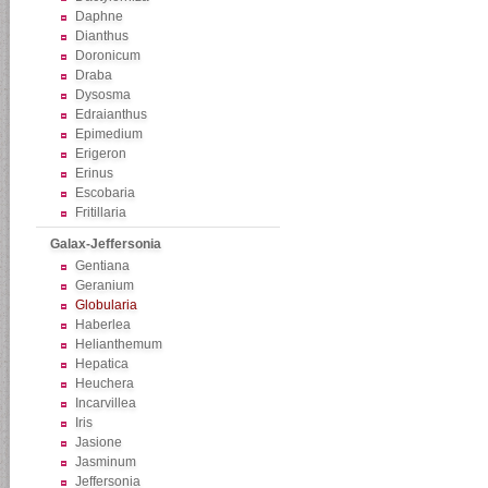
Daphne
Dianthus
Doronicum
Draba
Dysosma
Edraianthus
Epimedium
Erigeron
Erinus
Escobaria
Fritillaria
Galax-Jeffersonia
Gentiana
Geranium
Globularia
Haberlea
Helianthemum
Hepatica
Heuchera
Incarvillea
Iris
Jasione
Jasminum
Jeffersonia