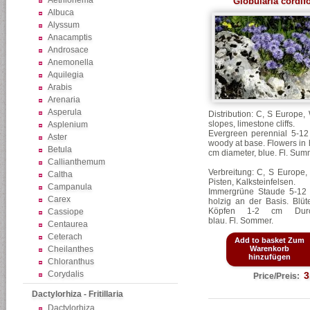
Aethionema
Globularia cordifo
Albuca
Alyssum
Anacamptis
Androsace
Anemonella
Aquilegia
Arabis
Arenaria
Asperula
Distribution: C, S Europe,
slopes, limestone cliffs.
Asplenium
Evergreen perennial 5-12
Aster
woody at base. Flowers in
Betula
cm diameter, blue. Fl. Sum
Callianthemum
Verbreitung: C, S Europe,
Caltha
Pisten, Kalksteinfelsen.
Campanula
Immergrüne Staude 5-12
Carex
holzig an der Basis. Blüt
Köpfen 1-2 cm Durch
Cassiope
blau.
Fl. Sommer.
Centaurea
Ceterach
Add to basket Zum
Cheilanthes
Warenkorb
hinzufügen
Chloranthus
Corydalis
3
Price/Preis:
Dactylorhiza - Fritillaria
Dactylorhiza