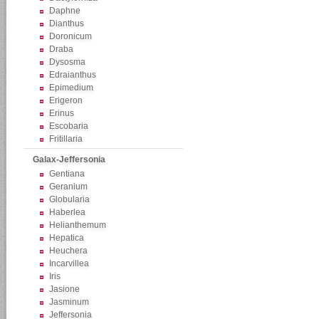
Daphne
Dianthus
Doronicum
Draba
Dysosma
Edraianthus
Epimedium
Erigeron
Erinus
Escobaria
Fritillaria
Galax-Jeffersonia
Gentiana
Geranium
Globularia
Haberlea
Helianthemum
Hepatica
Heuchera
Incarvillea
Iris
Jasione
Jasminum
Jeffersonia