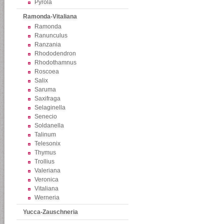
Pyrola
Ramonda-Vitaliana
Ramonda
Ranunculus
Ranzania
Rhododendron
Rhodothamnus
Roscoea
Salix
Saruma
Saxifraga
Selaginella
Senecio
Soldanella
Talinum
Telesonix
Thymus
Trollius
Valeriana
Veronica
Vitaliana
Werneria
Yucca-Zauschneria