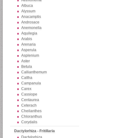
Aethionema
Albuca
Alyssum
Anacamptis
Androsace
Anemonella
Aquilegia
Arabis
Arenaria
Asperula
Asplenium
Aster
Betula
Callianthemum
Caltha
Campanula
Carex
Cassiope
Centaurea
Ceterach
Cheilanthes
Chloranthus
Corydalis
Dactylorhiza - Fritillaria
Dactylorhiza