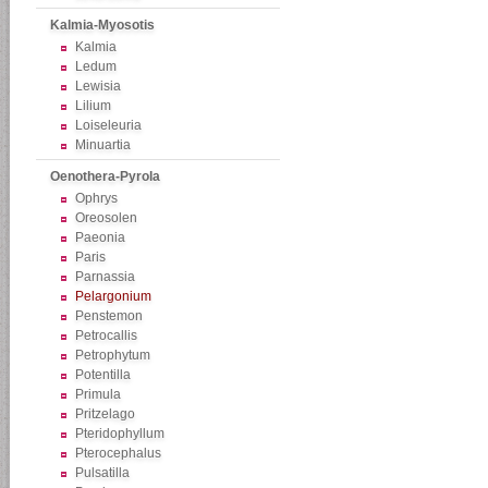
Kalmia-Myosotis
Kalmia
Ledum
Lewisia
Lilium
Loiseleuria
Minuartia
Oenothera-Pyrola
Ophrys
Oreosolen
Paeonia
Paris
Parnassia
Pelargonium
Penstemon
Petrocallis
Petrophytum
Potentilla
Primula
Pritzelago
Pteridophyllum
Pterocephalus
Pulsatilla