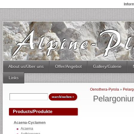
Infor
About us/Über uns
Offer/Angebot
Gallery/Galerie
Links
Oenothera-Pyrola
»
Pelar
Pelargoniu
Products/Produkte
Acaena-Cyclamen
Acaena