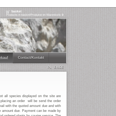
basket
Products in basket/Produkte im Warenkorb:
0
rkauf
Contact/Kontakt
PL
EN/DE
ot all species displayed on the site are
 placing an order will be send the order
-mail with the quoted amount due and with
 the amount due. Payment can be made by
nd ordered plants by courier service. The