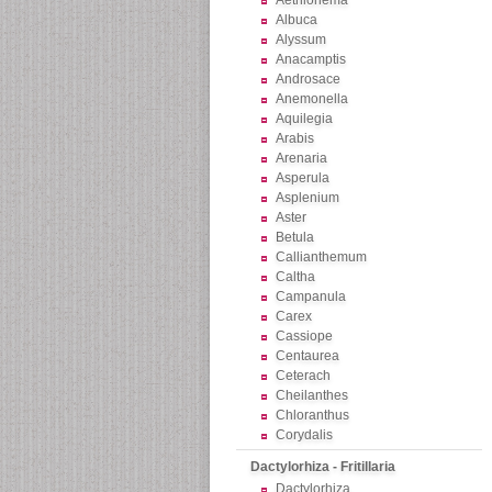
Aethionema
Albuca
Alyssum
Anacamptis
Androsace
Anemonella
Aquilegia
Arabis
Arenaria
Asperula
Asplenium
Aster
Betula
Callianthemum
Caltha
Campanula
Carex
Cassiope
Centaurea
Ceterach
Cheilanthes
Chloranthus
Corydalis
Dactylorhiza - Fritillaria
Dactylorhiza