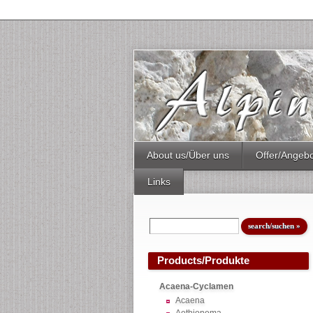
About us/Über uns
Offer/Angeb
Links
Products/Produkte
Acaena-Cyclamen
Acaena