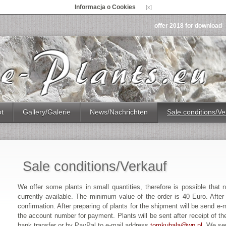
Informacja o Cookies
[x]
offer 2018 for download
ot
Gallery/Galerie
News/Nachrichten
Sale conditions/Ve
Sale conditions/Verkauf
We offer some plants in small quantities, therefore is possible that n
currently available. The minimum value of the order is 40 Euro. After
confirmation. After preparing of plants for the shipment will be send e
the account number for payment. Plants will be sent after receipt of
bank transfer or by PayPal to e-mail address
tomkubala@wp.pl
. We se