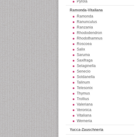
Pyrola
Ramonda-Vitaliana
Ramonda
Ranunculus
Ranzania
Rhododendron
Rhodothamnus
Roscoea
Salix
Saruma
Saxifraga
Selaginella
Senecio
Soldanella
Talinum
Telesonix
Thymus
Trollius
Valeriana
Veronica
Vitaliana
Werneria
Yucca-Zauschneria