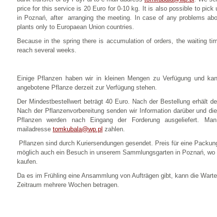
price for this service is 20 Euro for 0-10 kg. It is also possible to pic
in Poznań, after arranging the meeting. In case of any problems abo
plants only to Europaean Union countries.
Because in the spring there is accumulation of orders, the waiting ti
reach several weeks.
Einige Pflanzen haben wir in kleinen Mengen zu Verfügung und kan
angebotene Pflanze derzeit zur Verfügung stehen.
Der Mindestbestellwert beträgt 40 Euro. Nach der Bestellung erhält de
Nach der Pflanzenvorbereitung senden wir Information darüber und d
Pflanzen werden nach Eingang der Forderung ausgeliefert. M
mailadresse
tomkubala@wp.pl
zahlen.
Pflanzen sind durch Kuriersendungen gesendet. Preis für eine Packung 
möglich auch ein Besuch in unserem Sammlungsgarten in Poznań, wo k
kaufen.
Da es im Frühling eine Ansammlung von Aufträgen gibt, kann die Wartez
Zeitraum mehrere Wochen betragen.