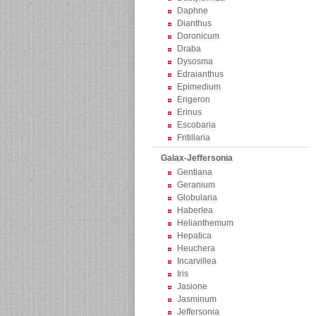
Daphne
Dianthus
Doronicum
Draba
Dysosma
Edraianthus
Epimedium
Erigeron
Erinus
Escobaria
Fritillaria
Galax-Jeffersonia
Gentiana
Geranium
Globularia
Haberlea
Helianthemum
Hepatica
Heuchera
Incarvillea
Iris
Jasione
Jasminum
Jeffersonia