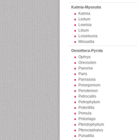
Kalmia-Myosotis
Kalmia
Ledum
Lewisia
Lilium
Loiseleuria
Minuartia
Oenothera-Pyrola
Ophrys
Oreosolen
Paeonia
Paris
Parnassia
Pelargonium
Penstemon
Petrocallis
Petrophytum
Potentilla
Primula
Pritzelago
Pteridophyllum
Pterocephalus
Pulsatilla