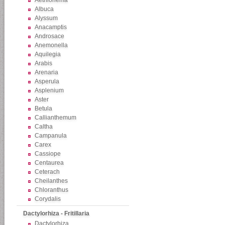
Aethionema
Albuca
Alyssum
Anacamptis
Androsace
Anemonella
Aquilegia
Arabis
Arenaria
Asperula
Asplenium
Aster
Betula
Callianthemum
Caltha
Campanula
Carex
Cassiope
Centaurea
Ceterach
Cheilanthes
Chloranthus
Corydalis
Dactylorhiza - Fritillaria
Dactylorhiza