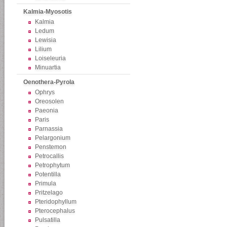
Kalmia-Myosotis
Kalmia
Ledum
Lewisia
Lilium
Loiseleuria
Minuartia
Oenothera-Pyrola
Ophrys
Oreosolen
Paeonia
Paris
Parnassia
Pelargonium
Penstemon
Petrocallis
Petrophytum
Potentilla
Primula
Pritzelago
Pteridophyllum
Pterocephalus
Pulsatilla