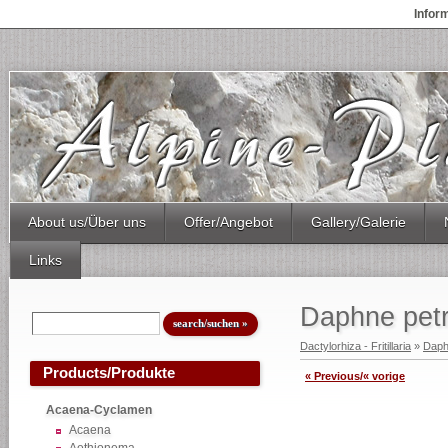
Infor
About us/Über uns
Offer/Angebot
Gallery/Galerie
Links
Daphne pet
Dactylorhiza - Fritillaria
»
Dap
Products/Produkte
« Previous/« vorige
Acaena-Cyclamen
Acaena