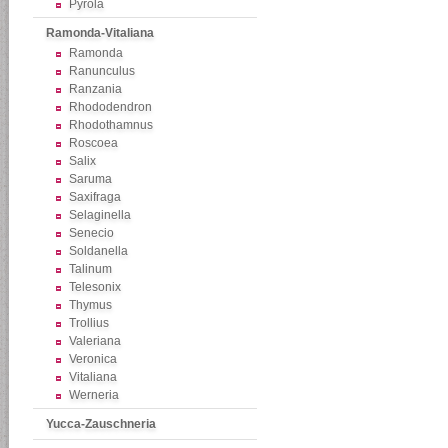
Pyrola
Ramonda-Vitaliana
Ramonda
Ranunculus
Ranzania
Rhododendron
Rhodothamnus
Roscoea
Salix
Saruma
Saxifraga
Selaginella
Senecio
Soldanella
Talinum
Telesonix
Thymus
Trollius
Valeriana
Veronica
Vitaliana
Werneria
Yucca-Zauschneria