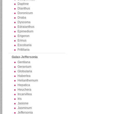
Daphne
Dianthus
Doronicum
Draba
Dysosma
Edraianthus
Epimedium
Erigeron
Erinus
Escobaria
Fritillaria
Galax-Jeffersonia
Gentiana
Geranium
Globularia
Haberlea
Helianthemum
Hepatica
Heuchera
Incarvillea
Iris
Jasione
Jasminum
Jeffersonia