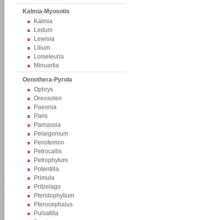
Kalmia-Myosotis
Kalmia
Ledum
Lewisia
Lilium
Loiseleuria
Minuartia
Oenothera-Pyrola
Ophrys
Oreosolen
Paeonia
Paris
Parnassia
Pelargonium
Penstemon
Petrocallis
Petrophytum
Potentilla
Primula
Pritzelago
Pteridophyllum
Pterocephalus
Pulsatilla