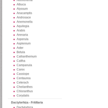
Aethionema
Albuca
Alyssum
Anacamptis
Androsace
Anemonella
Aquilegia
Arabis
Arenaria
Asperula
Asplenium
Aster
Betula
Callianthemum
Caltha
Campanula
Carex
Cassiope
Centaurea
Ceterach
Cheilanthes
Chloranthus
Corydalis
Dactylorhiza - Fritillaria
Dactylorhiza