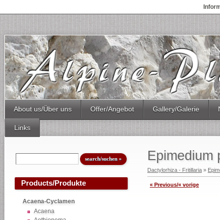
Infor
About us/Über uns
Offer/Angebot
Gallery/Galerie
Links
Epimedium 
Dactylorhiza - Fritillaria
»
Epim
Products/Produkte
« Previous/« vorige
Acaena-Cyclamen
Acaena