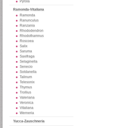
Pyrola
Ramonda-Vitaliana
Ramonda
Ranunculus
Ranzania
Rhododendron
Rhodothamnus
Roscoea
Salix
Saruma
Saxifraga
Selaginella
Senecio
Soldanella
Talinum
Telesonix
Thymus
Trollius
Valeriana
Veronica
Vitaliana
Werneria
Yucca-Zauschneria