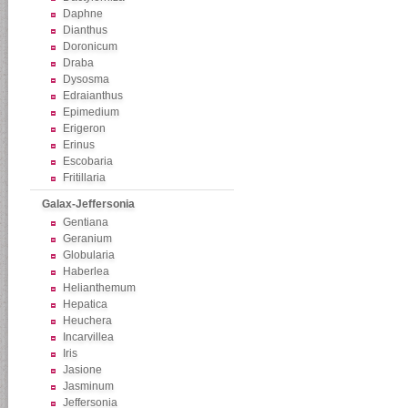
Daphne
Dianthus
Doronicum
Draba
Dysosma
Edraianthus
Epimedium
Erigeron
Erinus
Escobaria
Fritillaria
Galax-Jeffersonia
Gentiana
Geranium
Globularia
Haberlea
Helianthemum
Hepatica
Heuchera
Incarvillea
Iris
Jasione
Jasminum
Jeffersonia