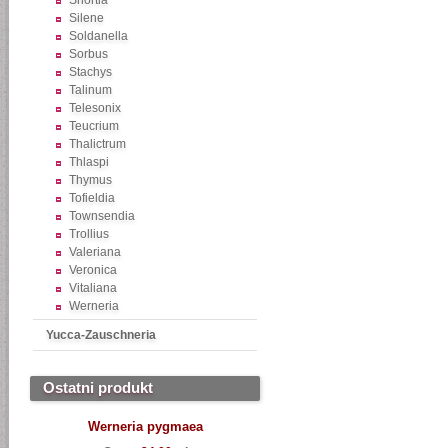
Shortia
Silene
Soldanella
Sorbus
Stachys
Talinum
Telesonix
Teucrium
Thalictrum
Thlaspi
Thymus
Tofieldia
Townsendia
Trollius
Valeriana
Veronica
Vitaliana
Werneria
Yucca-Zauschneria
Ostatni produkt
Werneria pygmaea