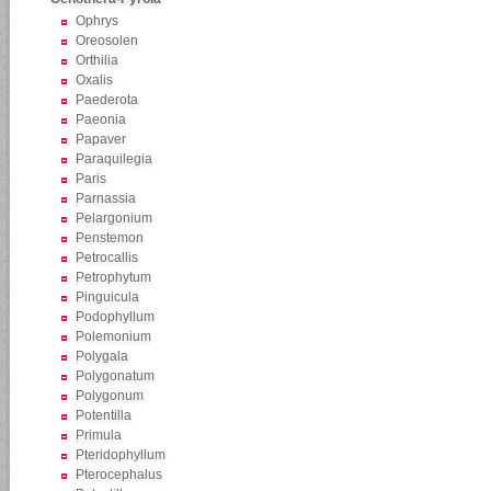
Ophrys
Oreosolen
Orthilia
Oxalis
Paederota
Paeonia
Papaver
Paraquilegia
Paris
Parnassia
Pelargonium
Penstemon
Petrocallis
Petrophytum
Pinguicula
Podophyllum
Polemonium
Polygala
Polygonatum
Polygonum
Potentilla
Primula
Pteridophyllum
Pterocephalus