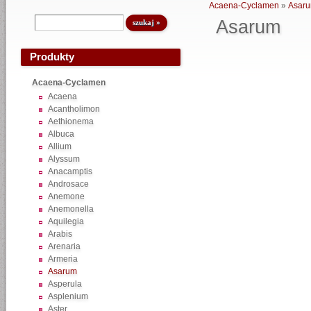
Acaena-Cyclamen
»
Asar
Asarum
Produkty
Acaena-Cyclamen
Acaena
Acantholimon
Aethionema
Albuca
Allium
Alyssum
Anacamptis
Androsace
Anemone
Anemonella
Aquilegia
Arabis
Arenaria
Armeria
Asarum
Asperula
Asplenium
Aster