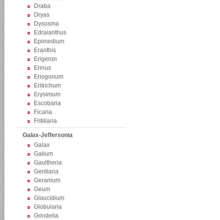
Draba
Dryas
Dysosma
Edraianthus
Epimedium
Eranthis
Erigeron
Erinus
Eriogonum
Eritrichum
Erysimum
Escobaria
Ficaria
Fritillaria
Galax-Jeffersonia
Galax
Galium
Gaultheria
Gentiana
Geranium
Geum
Glaucidium
Globularia
Grindelia