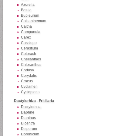
Azorella
Betula
Bupleurum
Callianthemum
Caltha
Campanula
Carex
Cassiope
Cerastium
Ceterach
Cheilanthes
Chloranthus
Cortusa
Corydalis
Crocus
Cyclamen
Cystopteris
Dactylorhiza - Fritillaria
Dactylorhiza
Daphne
Dianthus
Dicentra
Disporum
Doronicum