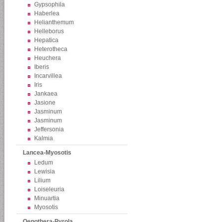
Gypsophila
Haberlea
Helianthemum
Helleborus
Hepatica
Heterotheca
Heuchera
Iberis
Incarvillea
Iris
Jankaea
Jasione
Jasminum
Jasminum
Jeffersonia
Kalmia
Lancea-Myosotis
Ledum
Lewisia
Lilium
Loiseleuria
Minuartia
Myosotis
Oenothera-Pyrola