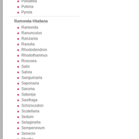
Pulsatilla
Putoria
Pyrola
Ramonda-Vitaliana
Ramonda
Ranunculus
Ranzania
Raoulia
Rhododendron
Rhodothamnus
Roscoea
Salix
Salvia
Sanguinaria
Saponaria
Saruma
Satureja
Saxifraga
Schizocodon
Scutellaria
Sedum
Selaginella
Sempervivum
Senecio