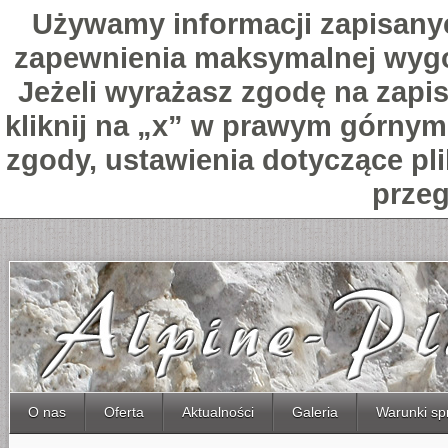
Używamy informacji zapisany
zapewnienia maksymalnej wygo
Jeżeli wyrażasz zgodę na zapis
kliknij na „x” w prawym górnym 
zgody, ustawienia dotyczące pl
przeg
O nas
Oferta
Aktualności
Galeria
Warunki sp