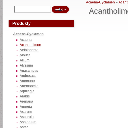
Acaena-Cyclamen
»
Acant
Acantholim
Produkty
Acaena-Cyclamen
Acaena
Acantholimon
Aethionema
Albuca
Allium
Alyssum
Anacamptis
Androsace
Anemone
Anemonella
Aquilegia
Arabis
Arenaria
Armeria
Asarum
Asperula
Asplenium
Aster