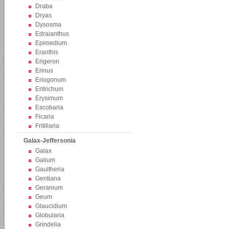
Draba
Dryas
Dysosma
Edraianthus
Epimedium
Eranthis
Erigeron
Erinus
Eriogonum
Eritrichum
Erysimum
Escobaria
Ficaria
Fritillaria
Galax-Jeffersonia
Galax
Galium
Gaultheria
Gentiana
Geranium
Geum
Glaucidium
Globularia
Grindelia