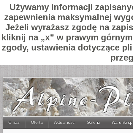
Używamy informacji zapisany
zapewnienia maksymalnej wygo
Jeżeli wyrażasz zgodę na zapis
kliknij na „x” w prawym górnym 
zgody, ustawienia dotyczące pl
przeg
O nas
Oferta
Aktualności
Galeria
Warunki sp