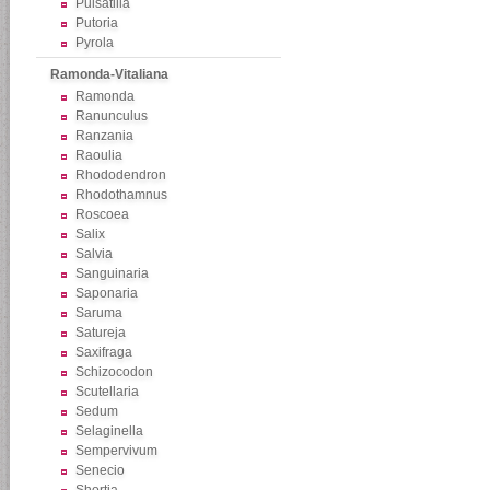
Pulsatilla
Putoria
Pyrola
Ramonda-Vitaliana
Ramonda
Ranunculus
Ranzania
Raoulia
Rhododendron
Rhodothamnus
Roscoea
Salix
Salvia
Sanguinaria
Saponaria
Saruma
Satureja
Saxifraga
Schizocodon
Scutellaria
Sedum
Selaginella
Sempervivum
Senecio