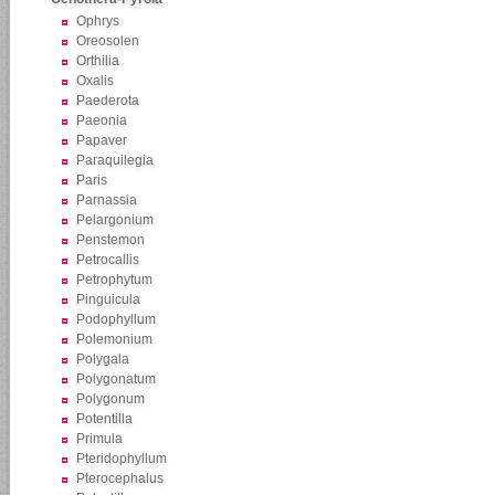
Ophrys
Oreosolen
Orthilia
Oxalis
Paederota
Paeonia
Papaver
Paraquilegia
Paris
Parnassia
Pelargonium
Penstemon
Petrocallis
Petrophytum
Pinguicula
Podophyllum
Polemonium
Polygala
Polygonatum
Polygonum
Potentilla
Primula
Pteridophyllum
Pterocephalus