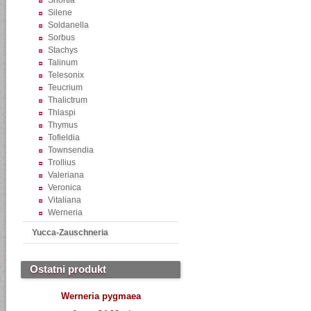
Shortia
Silene
Soldanella
Sorbus
Stachys
Talinum
Telesonix
Teucrium
Thalictrum
Thlaspi
Thymus
Tofieldia
Townsendia
Trollius
Valeriana
Veronica
Vitaliana
Werneria
Yucca-Zauschneria
Ostatni produkt
Werneria pygmaea