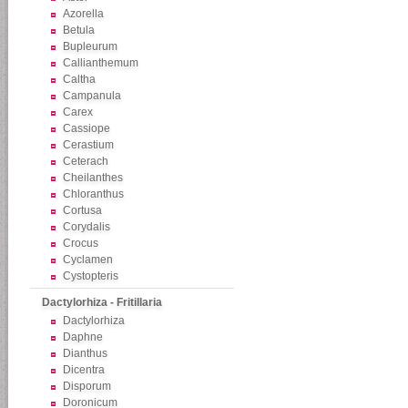
Azorella
Betula
Bupleurum
Callianthemum
Caltha
Campanula
Carex
Cassiope
Cerastium
Ceterach
Cheilanthes
Chloranthus
Cortusa
Corydalis
Crocus
Cyclamen
Cystopteris
Dactylorhiza - Fritillaria
Dactylorhiza
Daphne
Dianthus
Dicentra
Disporum
Doronicum