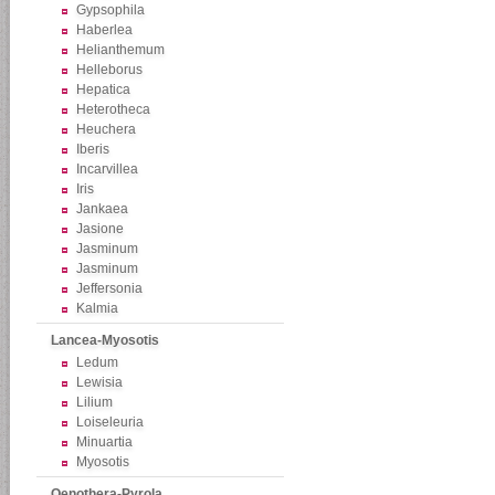
Gypsophila
Haberlea
Helianthemum
Helleborus
Hepatica
Heterotheca
Heuchera
Iberis
Incarvillea
Iris
Jankaea
Jasione
Jasminum
Jasminum
Jeffersonia
Kalmia
Lancea-Myosotis
Ledum
Lewisia
Lilium
Loiseleuria
Minuartia
Myosotis
Oenothera-Pyrola