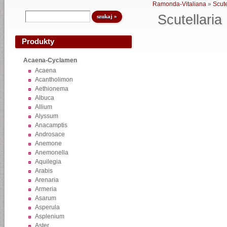
Ramonda-Vitaliana
»
Scute
Scutellaria
Produkty
Acaena-Cyclamen
Acaena
Acantholimon
Aethionema
Albuca
Allium
Alyssum
Anacamptis
Androsace
Anemone
Anemonella
Aquilegia
Arabis
Arenaria
Armeria
Asarum
Asperula
Asplenium
Aster