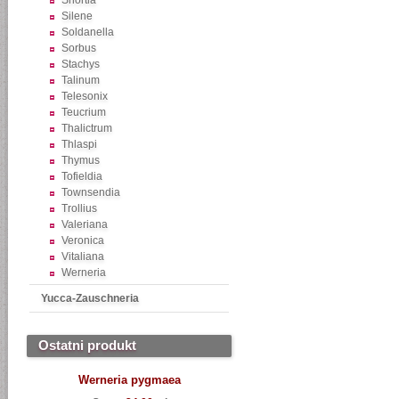
Shortia
Silene
Soldanella
Sorbus
Stachys
Talinum
Telesonix
Teucrium
Thalictrum
Thlaspi
Thymus
Tofieldia
Townsendia
Trollius
Valeriana
Veronica
Vitaliana
Werneria
Yucca-Zauschneria
Ostatni produkt
Werneria pygmaea