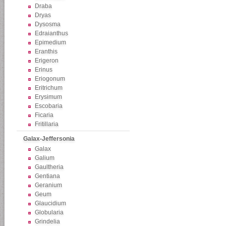
Draba
Dryas
Dysosma
Edraianthus
Epimedium
Eranthis
Erigeron
Erinus
Eriogonum
Eritrichum
Erysimum
Escobaria
Ficaria
Fritillaria
Galax-Jeffersonia
Galax
Galium
Gaultheria
Gentiana
Geranium
Geum
Glaucidium
Globularia
Grindelia