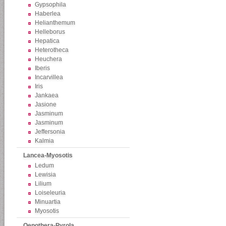
Gypsophila
Haberlea
Helianthemum
Helleborus
Hepatica
Heterotheca
Heuchera
Iberis
Incarvillea
Iris
Jankaea
Jasione
Jasminum
Jasminum
Jeffersonia
Kalmia
Lancea-Myosotis
Ledum
Lewisia
Lilium
Loiseleuria
Minuartia
Myosotis
Oenothera-Pyrola