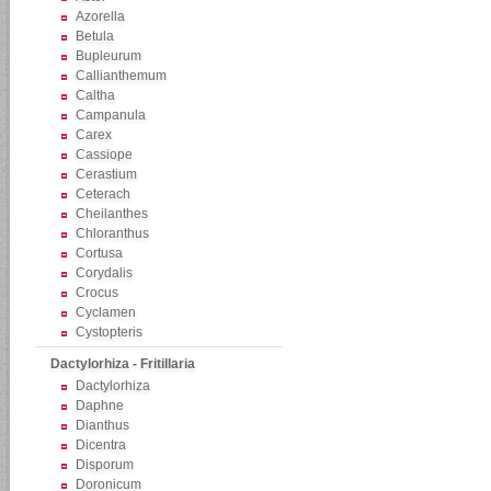
Azorella
Betula
Bupleurum
Callianthemum
Caltha
Campanula
Carex
Cassiope
Cerastium
Ceterach
Cheilanthes
Chloranthus
Cortusa
Corydalis
Crocus
Cyclamen
Cystopteris
Dactylorhiza - Fritillaria
Dactylorhiza
Daphne
Dianthus
Dicentra
Disporum
Doronicum