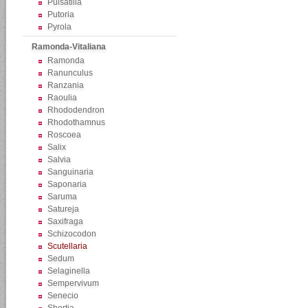
Pulsatilla
Putoria
Pyrola
Ramonda-Vitaliana
Ramonda
Ranunculus
Ranzania
Raoulia
Rhododendron
Rhodothamnus
Roscoea
Salix
Salvia
Sanguinaria
Saponaria
Saruma
Satureja
Saxifraga
Schizocodon
Scutellaria
Sedum
Selaginella
Sempervivum
Senecio