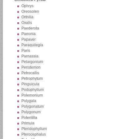
Ophrys
Oreosolen
Orthilia
Oxalis
Paederota
Paeonia
Papaver
Paraquilegia
Paris
Parnassia
Pelargonium
Penstemon
Petrocallis
Petrophytum
Pinguicula
Podophyllum
Polemonium
Polygala
Polygonatum
Polygonum
Potentilla
Primula
Pteridophyllum
Pterocephalus