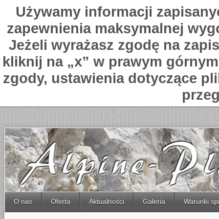
Używamy informacji zapisany
zapewnienia maksymalnej wygo
Jeżeli wyrażasz zgodę na zapis
kliknij na „x” w prawym górnym 
zgody, ustawienia dotyczące pl
przeg
O nas
Oferta
Aktualności
Galeria
Warunki sp