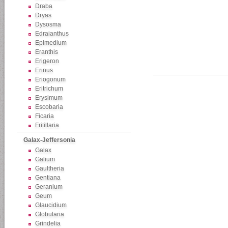
Draba
Dryas
Dysosma
Edraianthus
Epimedium
Eranthis
Erigeron
Erinus
Eriogonum
Eritrichum
Erysimum
Escobaria
Ficaria
Fritillaria
Galax-Jeffersonia
Galax
Galium
Gaultheria
Gentiana
Geranium
Geum
Glaucidium
Globularia
Grindelia