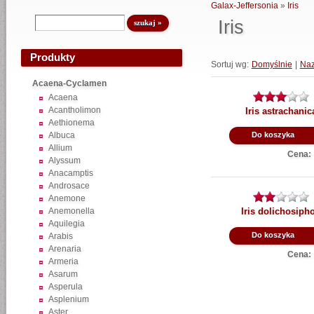
Galax-Jeffersonia
»
Iris
Iris
Produkty
Sortuj wg:
Domyślnie
|
Na
Acaena-Cyclamen
Acaena
Acantholimon
Iris astrachanic
Aethionema
Albuca
Do koszyka
Allium
Cena:
Alyssum
Anacamptis
Androsace
Anemone
Anemonella
Iris dolichosiph
Aquilegia
Do koszyka
Arabis
Arenaria
Cena:
Armeria
Asarum
Asperula
Asplenium
Aster