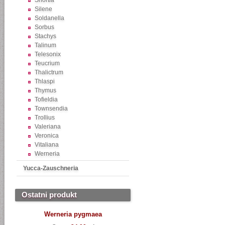
Shortia
Silene
Soldanella
Sorbus
Stachys
Talinum
Telesonix
Teucrium
Thalictrum
Thlaspi
Thymus
Tofieldia
Townsendia
Trollius
Valeriana
Veronica
Vitaliana
Werneria
Yucca-Zauschneria
Ostatni produkt
Werneria pygmaea