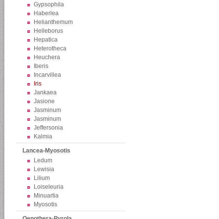
Gypsophila
Haberlea
Helianthemum
Helleborus
Hepatica
Heterotheca
Heuchera
Iberis
Incarvillea
Iris
Jankaea
Jasione
Jasminum
Jasminum
Jeffersonia
Kalmia
Lancea-Myosotis
Ledum
Lewisia
Lilium
Loiseleuria
Minuartia
Myosotis
Oenothera-Pyrola