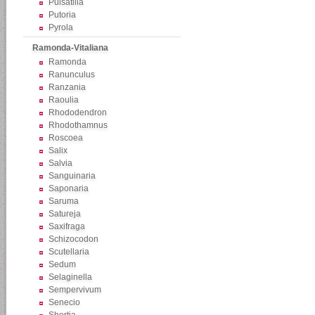
Pulsatilla
Putoria
Pyrola
Ramonda-Vitaliana
Ramonda
Ranunculus
Ranzania
Raoulia
Rhododendron
Rhodothamnus
Roscoea
Salix
Salvia
Sanguinaria
Saponaria
Saruma
Satureja
Saxifraga
Schizocodon
Scutellaria
Sedum
Selaginella
Sempervivum
Senecio