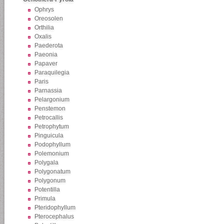
Ophrys
Oreosolen
Orthilia
Oxalis
Paederota
Paeonia
Papaver
Paraquilegia
Paris
Parnassia
Pelargonium
Penstemon
Petrocallis
Petrophytum
Pinguicula
Podophyllum
Polemonium
Polygala
Polygonatum
Polygonum
Potentilla
Primula
Pteridophyllum
Pterocephalus