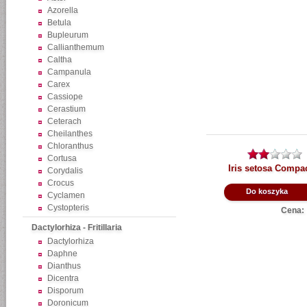
Azorella
Betula
Bupleurum
Callianthemum
Caltha
Campanula
Carex
Cassiope
Cerastium
Ceterach
Cheilanthes
Chloranthus
Cortusa
Iris setosa Compac
Corydalis
Crocus
Do koszyka
Cyclamen
Cystopteris
Cena:
Dactylorhiza - Fritillaria
Dactylorhiza
Daphne
Dianthus
Dicentra
Disporum
Doronicum