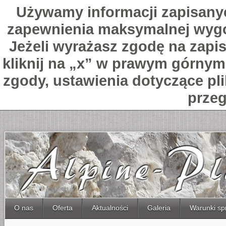
Używamy informacji zapisany
zapewnienia maksymalnej wygo
Jeżeli wyrażasz zgodę na zapis
kliknij na „x” w prawym górnym 
zgody, ustawienia dotyczące pl
przeg
O nas
Oferta
Aktualności
Galeria
Warunki sp