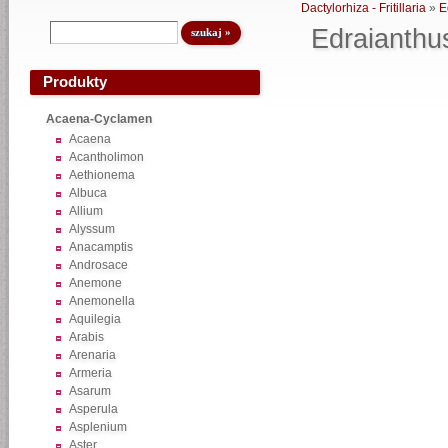
Dactylorhiza - Fritillaria
»
E
Edraianthu
Produkty
Acaena-Cyclamen
Acaena
Acantholimon
Aethionema
Albuca
Allium
Alyssum
Anacamptis
Androsace
Anemone
Anemonella
Aquilegia
Arabis
Arenaria
Armeria
Asarum
Asperula
Asplenium
Aster