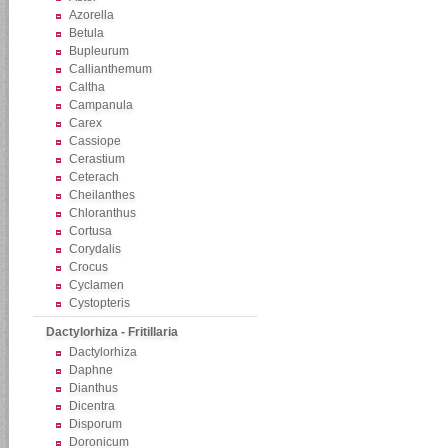
Azorella
Betula
Bupleurum
Callianthemum
Caltha
Campanula
Carex
Cassiope
Cerastium
Ceterach
Cheilanthes
Chloranthus
Cortusa
Corydalis
Crocus
Cyclamen
Cystopteris
Dactylorhiza - Fritillaria
Dactylorhiza
Daphne
Dianthus
Dicentra
Disporum
Doronicum