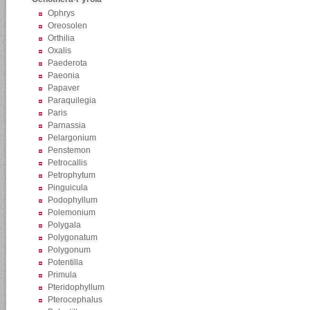
Ophrys
Oreosolen
Orthilia
Oxalis
Paederota
Paeonia
Papaver
Paraquilegia
Paris
Parnassia
Pelargonium
Penstemon
Petrocallis
Petrophytum
Pinguicula
Podophyllum
Polemonium
Polygala
Polygonatum
Polygonum
Potentilla
Primula
Pteridophyllum
Pterocephalus