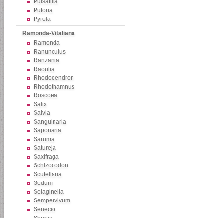
Pulsatilla
Putoria
Pyrola
Ramonda-Vitaliana
Ramonda
Ranunculus
Ranzania
Raoulia
Rhododendron
Rhodothamnus
Roscoea
Salix
Salvia
Sanguinaria
Saponaria
Saruma
Satureja
Saxifraga
Schizocodon
Scutellaria
Sedum
Selaginella
Sempervivum
Senecio