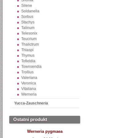
Shortia
Silene
Soldanella
Sorbus
Stachys
Talinum
Telesonix
Teucrium
Thalictrum
Thlaspi
Thymus
Tofieldia
Townsendia
Trollius
Valeriana
Veronica
Vitaliana
Werneria
Yucca-Zauschneria
Ostatni produkt
Werneria pygmaea