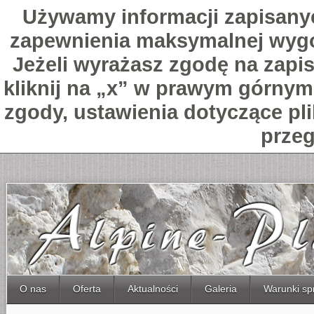
Używamy informacji zapisany
zapewnienia maksymalnej wygo
Jeżeli wyrażasz zgodę na zapis
kliknij na „x” w prawym górnym 
zgody, ustawienia dotyczące pl
przeg
O nas
Oferta
Aktualności
Galeria
Warunki sp