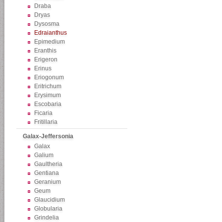
Draba
Dryas
Dysosma
Edraianthus
Epimedium
Eranthis
Erigeron
Erinus
Eriogonum
Eritrichum
Erysimum
Escobaria
Ficaria
Fritillaria
Galax-Jeffersonia
Galax
Galium
Gaultheria
Gentiana
Geranium
Geum
Glaucidium
Globularia
Grindelia