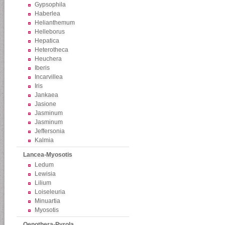
Gypsophila
Haberlea
Helianthemum
Helleborus
Hepatica
Heterotheca
Heuchera
Iberis
Incarvillea
Iris
Jankaea
Jasione
Jasminum
Jasminum
Jeffersonia
Kalmia
Lancea-Myosotis
Ledum
Lewisia
Lilium
Loiseleuria
Minuartia
Myosotis
Oenothera-Pyrola