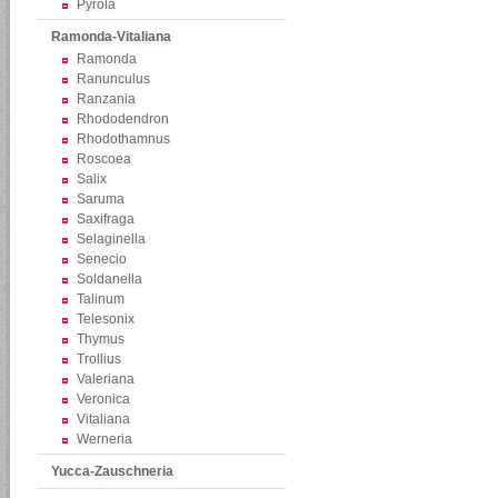
Pyrola
Ramonda-Vitaliana
Ramonda
Ranunculus
Ranzania
Rhododendron
Rhodothamnus
Roscoea
Salix
Saruma
Saxifraga
Selaginella
Senecio
Soldanella
Talinum
Telesonix
Thymus
Trollius
Valeriana
Veronica
Vitaliana
Werneria
Yucca-Zauschneria