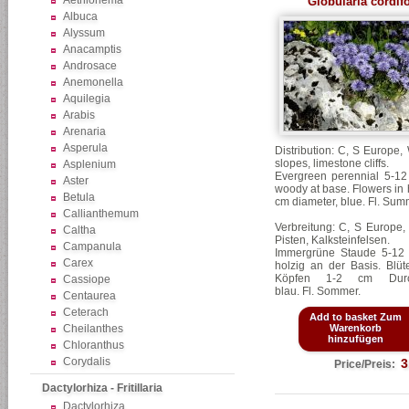
Aethionema
Globularia cordifo
Albuca
Alyssum
Anacamptis
Androsace
Anemonella
Aquilegia
Arabis
Arenaria
Asperula
Distribution: C, S Europe,
slopes, limestone cliffs.
Asplenium
Evergreen perennial 5-12
Aster
woody at base. Flowers in
Betula
cm diameter, blue. Fl. Sum
Callianthemum
Verbreitung: C, S Europe,
Caltha
Pisten, Kalksteinfelsen.
Campanula
Immergrüne Staude 5-12
Carex
holzig an der Basis. Blüt
Köpfen 1-2 cm Durch
Cassiope
blau.
Fl. Sommer.
Centaurea
Ceterach
Add to basket Zum
Cheilanthes
Warenkorb
hinzufügen
Chloranthus
Corydalis
3
Price/Preis:
Dactylorhiza - Fritillaria
Dactylorhiza