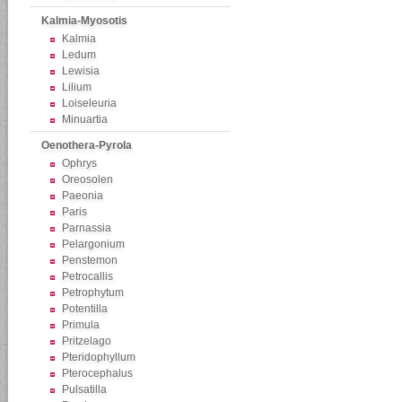
Kalmia-Myosotis
Kalmia
Ledum
Lewisia
Lilium
Loiseleuria
Minuartia
Oenothera-Pyrola
Ophrys
Oreosolen
Paeonia
Paris
Parnassia
Pelargonium
Penstemon
Petrocallis
Petrophytum
Potentilla
Primula
Pritzelago
Pteridophyllum
Pterocephalus
Pulsatilla