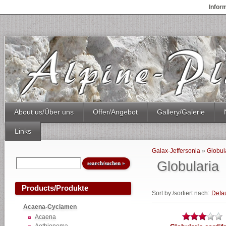
Infor
About us/Über uns
Offer/Angebot
Gallery/Galerie
Links
Galax-Jeffersonia
»
Globul
Globularia
Products/Produkte
Sort by:/sortiert nach:
Defau
Acaena-Cyclamen
Acaena