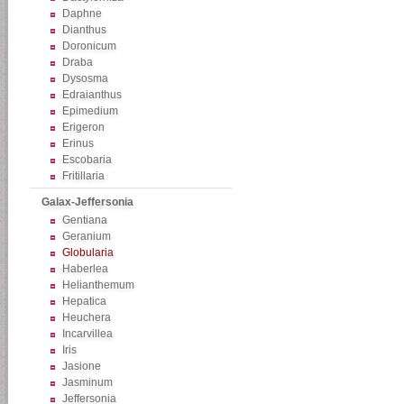
Daphne
Dianthus
Doronicum
Draba
Dysosma
Edraianthus
Epimedium
Erigeron
Erinus
Escobaria
Fritillaria
Galax-Jeffersonia
Gentiana
Geranium
Globularia
Haberlea
Helianthemum
Hepatica
Heuchera
Incarvillea
Iris
Jasione
Jasminum
Jeffersonia