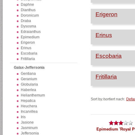
Daphne
Dianthus
Erigeron
Doronicum
Draba
Dysosma
Edraianthus
Erinus
Epimedium
Erigeron
Erinus
Escobaria
Escobaria
Fritillaria
Galax-Jeffersonia
Gentiana
Fritillaria
Geranium
Globularia
Haberlea
Helianthemum
Sort by:/sortiert nach:
Defau
Hepatica
Heuchera
Incarvillea
Iris
Jasione
Jasminum
Epimedium 'Royal Pu
Jeffersonia