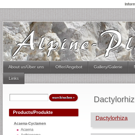
Infor
About us/Über uns
Offer/Angebot
Gallery/Galerie
Links
Dactylorhiza
Products/Produkte
Dactylorhiza
Acaena-Cyclamen
Acaena