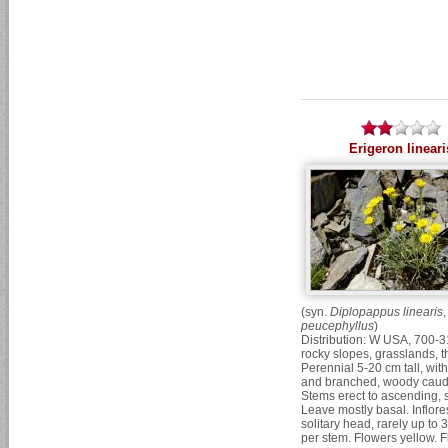
Erigeron lineari
(syn.
Diplopappus linearis
peucephyllus
)
Distribution: W USA, 700-
rocky slopes, grasslands, th
Perennial 5-20 cm tall, with
and branched, woody caud
Stems erect to ascending, s
Leave mostly basal. Inflor
solitary head, rarely up to 
per stem. Flowers yellow. Fl