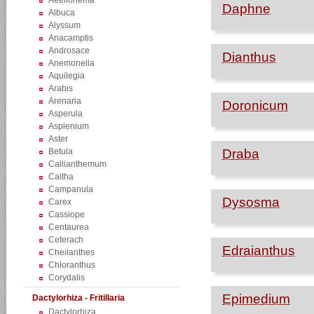
Aethionema
Daphne
Albuca
Alyssum
Anacamptis
Androsace
Dianthus
Anemonella
Aquilegia
Arabis
Arenaria
Doronicum
Asperula
Asplenium
Aster
Betula
Draba
Callianthemum
Caltha
Campanula
Dysosma
Carex
Cassiope
Centaurea
Ceterach
Edraianthus
Cheilanthes
Chloranthus
Corydalis
Epimedium
Dactylorhiza - Fritillaria
Dactylorhiza