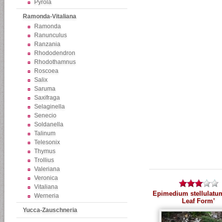
Pyrola
Ramonda-Vitaliana
Ramonda
Ranunculus
Ranzania
Rhododendron
Rhodothamnus
Roscoea
Salix
Saruma
Saxifraga
Selaginella
Senecio
Soldanella
Talinum
Telesonix
Thymus
Trollius
Valeriana
Veronica
Vitaliana
Epimedium stellulatu
Werneria
Leaf Form’
Yucca-Zauschneria