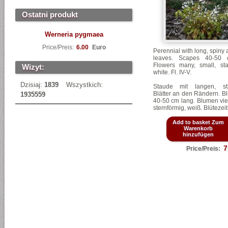
Ostatni produkt
Werneria pygmaea
Price/Preis:
6.00
Euro
Perennial with long, spiny 
leaves. Scapes 40-50 
Flowers many, small, sta
Wizyt:
white. Fl. IV-V.
Dzisiaj:
1839
Wszystkich:
Staude mit langen, sta
Blätter an den Rändern. B
1935559
40-50 cm lang. Blumen viel
sternförmig, weiß. Blütezeit
Add to basket Zum
Warenkorb
hinzufügen
7
Price/Preis: