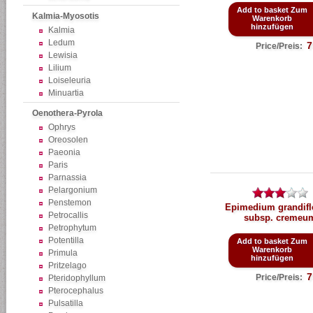
Add to basket Zum
Kalmia-Myosotis
Warenkorb
hinzufügen
Kalmia
Ledum
7
Price/Preis:
Lewisia
Lilium
Loiseleuria
Minuartia
Oenothera-Pyrola
Ophrys
Oreosolen
Paeonia
Paris
Parnassia
Pelargonium
Penstemon
Epimedium grandif
Petrocallis
subsp. cremeu
Petrophytum
Potentilla
Add to basket Zum
Warenkorb
Primula
hinzufügen
Pritzelago
7
Price/Preis:
Pteridophyllum
Pterocephalus
Pulsatilla