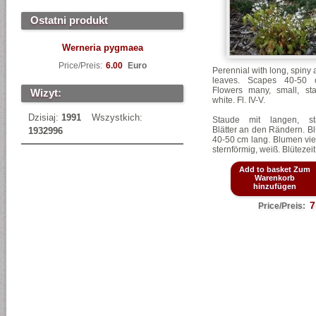
Ostatni produkt
Werneria pygmaea
Price/Preis:
6.00
Euro
Perennial with long, spiny 
leaves. Scapes 40-50 
Flowers many, small, sta
Wizyt:
white. Fl. IV-V.
Dzisiaj:
1991
Wszystkich:
Staude mit langen, sta
Blätter an den Rändern. B
1932996
40-50 cm lang. Blumen viel
sternförmig, weiß. Blütezeit
Add to basket Zum
Warenkorb
hinzufügen
7
Price/Preis: