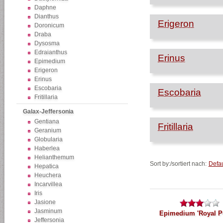
Daphne
Dianthus
Erigeron
Doronicum
Draba
Dysosma
Edraianthus
Erinus
Epimedium
Erigeron
Erinus
Escobaria
Escobaria
Fritillaria
Galax-Jeffersonia
Gentiana
Fritillaria
Geranium
Globularia
Haberlea
Helianthemum
Sort by:/sortiert nach:
Defau
Hepatica
Heuchera
Incarvillea
Iris
Jasione
Jasminum
Epimedium 'Royal Pu
Jeffersonia