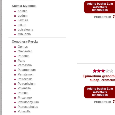
Add to basket Zum
Kalmia-Myosotis
Warenkorb
hinzufügen
Kalmia
Ledum
7
Price/Preis:
Lewisia
Lilium
Loiseleuria
Minuartia
Oenothera-Pyrola
Ophrys
Oreosolen
Paeonia
Paris
Parnassia
Pelargonium
Penstemon
Epimedium grandif
Petrocallis
subsp. cremeu
Petrophytum
Potentilla
Add to basket Zum
Warenkorb
Primula
hinzufügen
Pritzelago
7
Price/Preis:
Pteridophyllum
Pterocephalus
Pulsatilla