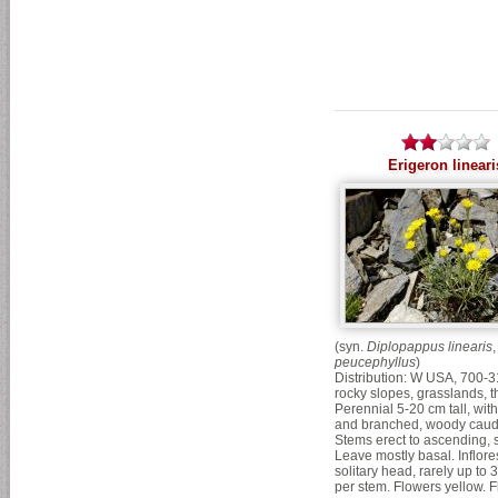
Erigeron lineari
(syn.
Diplopappus linearis
peucephyllus
)
Distribution: W USA, 700-
rocky slopes, grasslands, th
Perennial 5-20 cm tall, with
and branched, woody caud
Stems erect to ascending, s
Leave mostly basal. Inflor
solitary head, rarely up to 
per stem. Flowers yellow. Fl