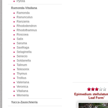
Pyrola
Ramonda-Vitaliana
Ramonda
Ranunculus
Ranzania
Rhododendron
Rhodothamnus
Roscoea
Salix
Saruma
Saxifraga
Selaginella
Senecio
Soldanella
Talinum
Telesonix
Thymus
Trollius
Valeriana
Veronica
Vitaliana
Epimedium stellulatu
Werneria
Leaf Form’
Yucca-Zauschneria