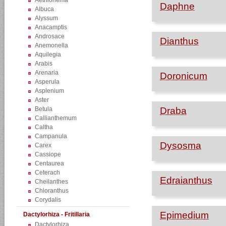
Aethionema
Daphne
Albuca
Alyssum
Anacamptis
Androsace
Dianthus
Anemonella
Aquilegia
Arabis
Arenaria
Doronicum
Asperula
Asplenium
Aster
Betula
Draba
Callianthemum
Caltha
Campanula
Dysosma
Carex
Cassiope
Centaurea
Ceterach
Edraianthus
Cheilanthes
Chloranthus
Corydalis
Epimedium
Dactylorhiza - Fritillaria
Dactylorhiza