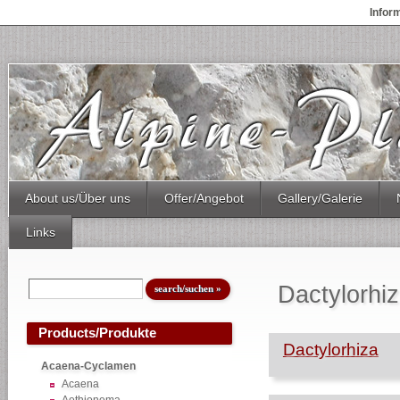
Infor
About us/Über uns
Offer/Angebot
Gallery/Galerie
Links
Dactylorhiza
Products/Produkte
Dactylorhiza
Acaena-Cyclamen
Acaena