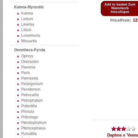
Add to basket Zum
Kalmia-Myosotis
Warenkorb
hinzufügen
Kalmia
Ledum
12
Price/Preis:
Lewisia
Lilium
Loiseleuria
Minuartia
Oenothera-Pyrola
Ophrys
Oreosolen
Paeonia
Paris
Parnassia
Pelargonium
Penstemon
Petrocallis
Petrophytum
Potentilla
Primula
Pritzelago
Pteridophyllum
Pterocephalus
Pulsatilla
Daphne x 'Vesna