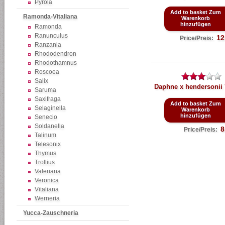
Pyrola
Add to basket Zum
Ramonda-Vitaliana
Warenkorb
hinzufügen
Ramonda
Ranunculus
12
Price/Preis:
Ranzania
Rhododendron
Rhodothamnus
Roscoea
Salix
Daphne x hendersonii 
Saruma
Saxifraga
Add to basket Zum
Selaginella
Warenkorb
hinzufügen
Senecio
Soldanella
8
Price/Preis:
Talinum
Telesonix
Thymus
Trollius
Valeriana
Veronica
Vitaliana
Werneria
Yucca-Zauschneria