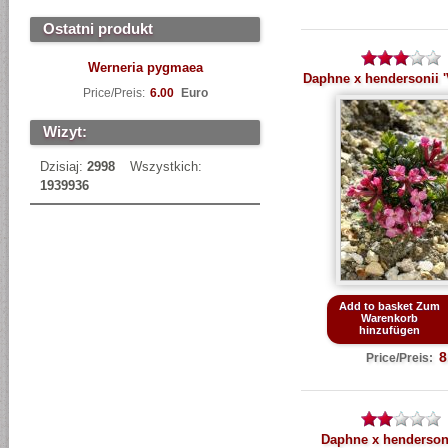
Ostatni produkt
Werneria pygmaea
Daphne x hendersonii '
Price/Preis:
6.00
Euro
Wizyt:
Dzisiaj:
2998
Wszystkich:
1939936
Add to basket Zum
Warenkorb
hinzufügen
8
Price/Preis:
Daphne x hendersoni