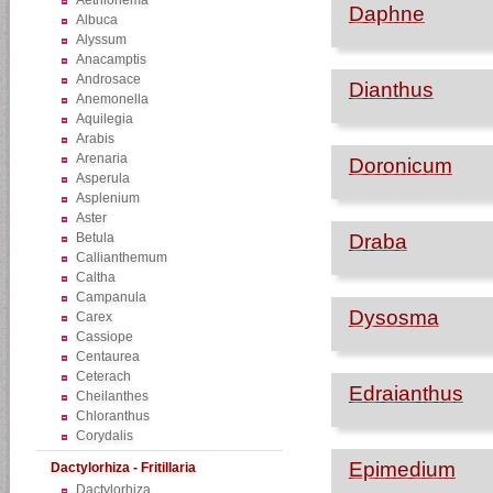
Aethionema
Daphne
Albuca
Alyssum
Anacamptis
Androsace
Dianthus
Anemonella
Aquilegia
Arabis
Arenaria
Doronicum
Asperula
Asplenium
Aster
Betula
Draba
Callianthemum
Caltha
Campanula
Dysosma
Carex
Cassiope
Centaurea
Ceterach
Edraianthus
Cheilanthes
Chloranthus
Corydalis
Epimedium
Dactylorhiza - Fritillaria
Dactylorhiza