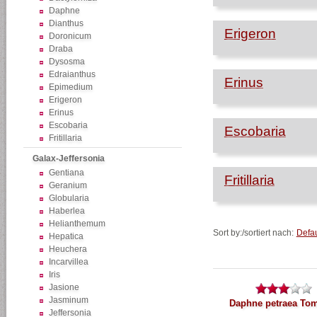
Daphne
Dianthus
Erigeron
Doronicum
Draba
Dysosma
Edraianthus
Erinus
Epimedium
Erigeron
Erinus
Escobaria
Escobaria
Fritillaria
Galax-Jeffersonia
Gentiana
Fritillaria
Geranium
Globularia
Haberlea
Helianthemum
Sort by:/sortiert nach:
Defau
Hepatica
Heuchera
Incarvillea
Iris
Jasione
Jasminum
Daphne petraea To
Jeffersonia