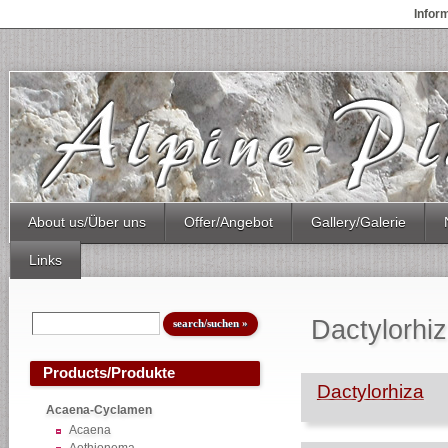
Infor
About us/Über uns
Offer/Angebot
Gallery/Galerie
Links
Dactylorhiza
Products/Produkte
Dactylorhiza
Acaena-Cyclamen
Acaena