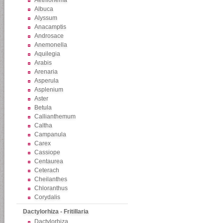
Aethionema
Albuca
Alyssum
Anacamptis
Androsace
Anemonella
Aquilegia
Arabis
Arenaria
Asperula
Asplenium
Aster
Betula
Callianthemum
Caltha
Campanula
Carex
Cassiope
Centaurea
Ceterach
Cheilanthes
Chloranthus
Corydalis
Dactylorhiza - Fritillaria
Dactylorhiza