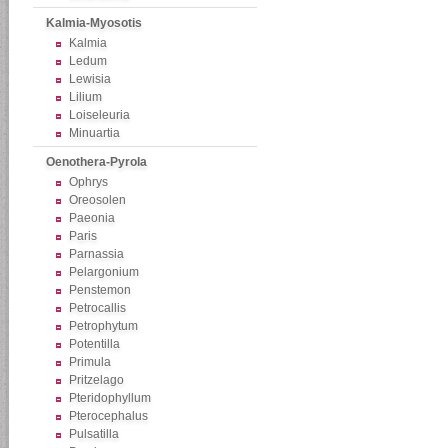
Kalmia-Myosotis
Kalmia
Ledum
Lewisia
Lilium
Loiseleuria
Minuartia
Oenothera-Pyrola
Ophrys
Oreosolen
Paeonia
Paris
Parnassia
Pelargonium
Penstemon
Petrocallis
Petrophytum
Potentilla
Primula
Pritzelago
Pteridophyllum
Pterocephalus
Pulsatilla