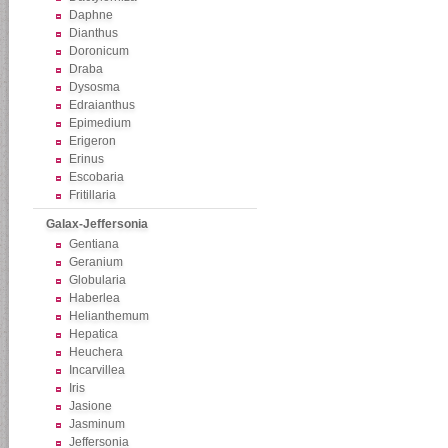
Daphne
Dianthus
Doronicum
Draba
Dysosma
Edraianthus
Epimedium
Erigeron
Erinus
Escobaria
Fritillaria
Galax-Jeffersonia
Gentiana
Geranium
Globularia
Haberlea
Helianthemum
Hepatica
Heuchera
Incarvillea
Iris
Jasione
Jasminum
Jeffersonia