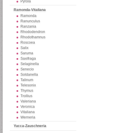
Pyrola
Ramonda-Vitaliana
Ramonda
Ranunculus
Ranzania
Rhododendron
Rhodothamnus
Roscoea
Salix
Saruma
Saxifraga
Selaginella
Senecio
Soldanella
Talinum
Telesonix
Thymus
Trollius
Valeriana
Veronica
Vitaliana
Werneria
Yucca-Zauschneria