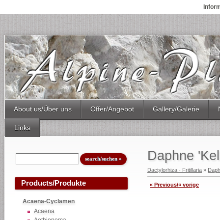
Infor
About us/Über uns
Offer/Angebot
Gallery/Galerie
Links
Daphne 'Kel
Dactylorhiza - Fritillaria
»
Dap
Products/Produkte
« Previous/« vorige
Acaena-Cyclamen
Acaena