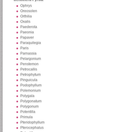
Ophrys
Oreosolen
Orthilia
Oxalis
Paederota
Paeonia
Papaver
Paraquilegia
Paris
Parnassia
Pelargonium
Penstemon
Petrocallis
Petrophytum
Pinguicula
Podophyllum
Polemonium
Polygala
Polygonatum
Polygonum
Potentilla
Primula
Pteridophyllum
Pterocephalus