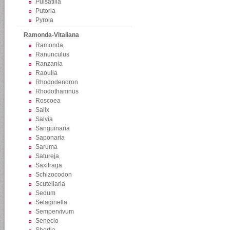
Pulsatilla
Putoria
Pyrola
Ramonda-Vitaliana
Ramonda
Ranunculus
Ranzania
Raoulia
Rhododendron
Rhodothamnus
Roscoea
Salix
Salvia
Sanguinaria
Saponaria
Saruma
Satureja
Saxifraga
Schizocodon
Scutellaria
Sedum
Selaginella
Sempervivum
Senecio