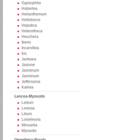
Gypsophila
Haberlea
Helianthemum
Helleborus
Hepatica
Heterotheca
Heuchera
Iberis
Incarvillea
Iris
Jankaea
Jasione
Jasminum
Jasminum
Jeffersonia
Kalmia
Lancea-Myosotis
Ledum
Lewisia
Lilium
Loiseleuria
Minuartia
Myosotis
Oenothera-Pyrola