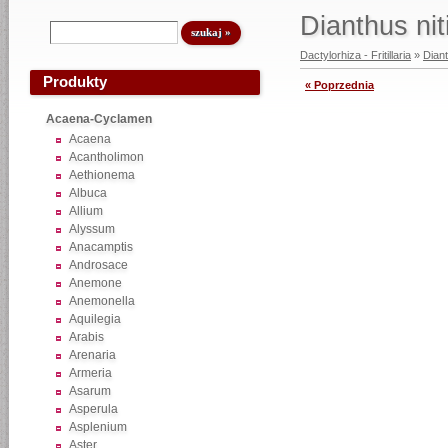
Dianthus nit
Dactylorhiza - Fritillaria
»
Dian
Produkty
« Poprzednia
Acaena-Cyclamen
Acaena
Acantholimon
Aethionema
Albuca
Allium
Alyssum
Anacamptis
Androsace
Anemone
Anemonella
Aquilegia
Arabis
Arenaria
Armeria
Asarum
Asperula
Asplenium
Aster