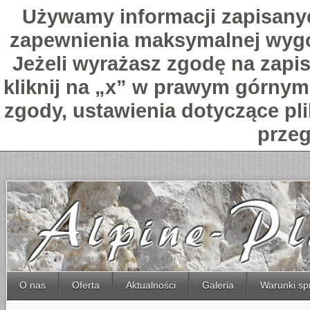
Używamy informacji zapisany
zapewnienia maksymalnej wygo
Jeżeli wyrażasz zgodę na zapis
kliknij na „x” w prawym górnym 
zgody, ustawienia dotyczące pl
przeg
O nas
Oferta
Aktualności
Galeria
Warunki sp