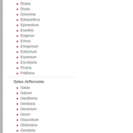
Draba
Dryas
Dysosma
Edraianthus
Epimedium
Eranthis
Erigeron
Erinus
Eriogonum
Eritrichum
Erysimum
Escobaria
Ficaria
Fritillaria
Galax-Jeffersonia
Galax
Galium
Gaultheria
Gentiana
Geranium
Geum
Glaucidium
Globularia
Grindelia