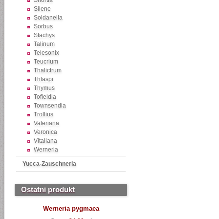
Shortia
Silene
Soldanella
Sorbus
Stachys
Talinum
Telesonix
Teucrium
Thalictrum
Thlaspi
Thymus
Tofieldia
Townsendia
Trollius
Valeriana
Veronica
Vitaliana
Werneria
Yucca-Zauschneria
Ostatni produkt
Werneria pygmaea