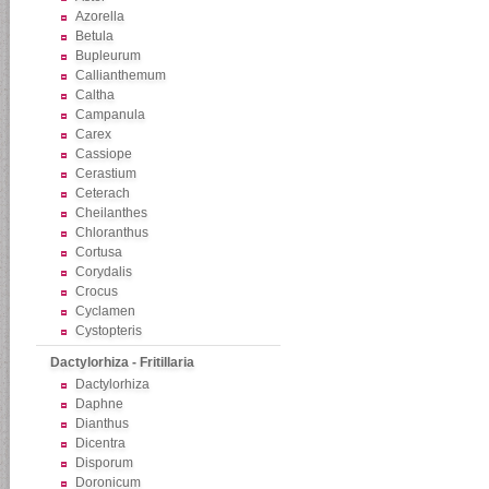
Azorella
Betula
Bupleurum
Callianthemum
Caltha
Campanula
Carex
Cassiope
Cerastium
Ceterach
Cheilanthes
Chloranthus
Cortusa
Corydalis
Crocus
Cyclamen
Cystopteris
Dactylorhiza - Fritillaria
Dactylorhiza
Daphne
Dianthus
Dicentra
Disporum
Doronicum