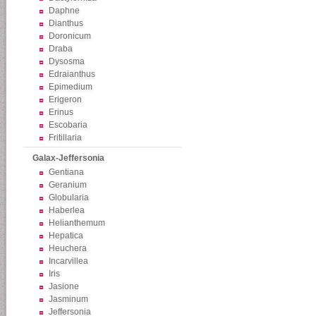
Daphne
Dianthus
Doronicum
Draba
Dysosma
Edraianthus
Epimedium
Erigeron
Erinus
Escobaria
Fritillaria
Galax-Jeffersonia
Gentiana
Geranium
Globularia
Haberlea
Helianthemum
Hepatica
Heuchera
Incarvillea
Iris
Jasione
Jasminum
Jeffersonia