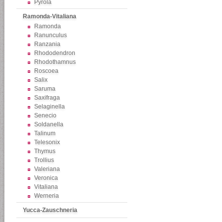
Pyrola
Ramonda-Vitaliana
Ramonda
Ranunculus
Ranzania
Rhododendron
Rhodothamnus
Roscoea
Salix
Saruma
Saxifraga
Selaginella
Senecio
Soldanella
Talinum
Telesonix
Thymus
Trollius
Valeriana
Veronica
Vitaliana
Werneria
Yucca-Zauschneria