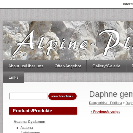
Infor
About us/Über uns
Offer/Angebot
Gallery/Galerie
Links
Daphne ge
Dactylorhiza - Fritillaria
»
Dap
Products/Produkte
« Previous/« vorige
Acaena-Cyclamen
Acaena