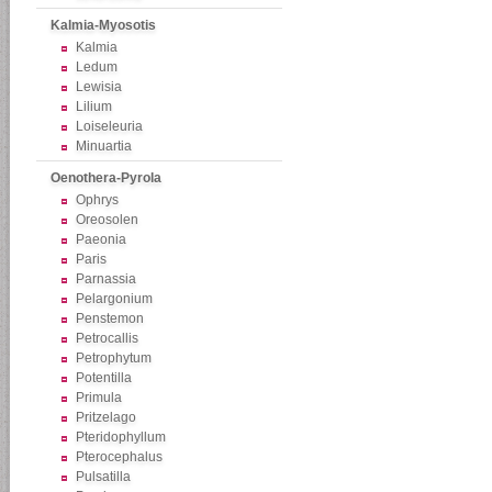
Kalmia-Myosotis
Kalmia
Ledum
Lewisia
Lilium
Loiseleuria
Minuartia
Oenothera-Pyrola
Ophrys
Oreosolen
Paeonia
Paris
Parnassia
Pelargonium
Penstemon
Petrocallis
Petrophytum
Potentilla
Primula
Pritzelago
Pteridophyllum
Pterocephalus
Pulsatilla