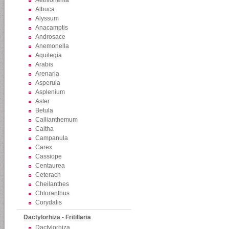
Aethionema
Albuca
Alyssum
Anacamptis
Androsace
Anemonella
Aquilegia
Arabis
Arenaria
Asperula
Asplenium
Aster
Betula
Callianthemum
Caltha
Campanula
Carex
Cassiope
Centaurea
Ceterach
Cheilanthes
Chloranthus
Corydalis
Dactylorhiza - Fritillaria
Dactylorhiza